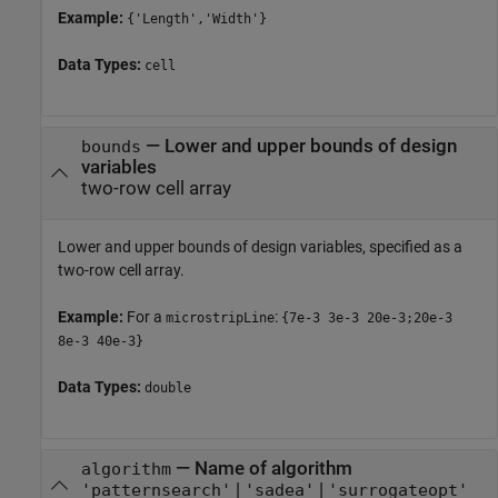
Example:
{'Length','Width'}
Data Types:
cell
—
Lower and upper bounds of design
bounds
variables
two-row cell array
Lower and upper bounds of design variables, specified as a
two-row cell array.
Example:
For a
:
microstripLine
{7e-3 3e-3 20e-3;20e-3
8e-3 40e-3}
Data Types:
double
—
Name of algorithm
algorithm
|
|
'patternsearch'
'sadea'
'surrogateopt'