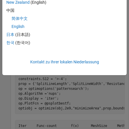
New Zealand
(English)
Use the design function to create a Wilkinson Splitter at 3 GHz
中国
obj = design(wilkinsonSplitter,3e9);
简体中文
English
Set up the optimization parameters and run
日本
(日本語)
한국
(한국어)
Optimize, visualize, and plot the s parameters
bounds = {10e-3 1e-3 50 2e-3 10e-3; 50e-3 8e-3 100 20e-
Kontakt zu Ihrer lokalen Niederlassung
constraints.S11 = 
'<-10'
;

constraints.S21 = 
'>-4'
;

constraints.S22 = 
'<-10'
;

constraints.S12 = 
'>-4'
;

prop = {
'SplitLineLength'
,
'SplitLineWidth'
,
'Resistance
op = optimoptions(
'patternsearch'
);

op.Algorithm =
'nups'
;

op.Display = 
'iter'
;

op.PlotFcn = @psplotbestf;

optiobj = optimize(obj,2e9,
"minimizeArea"
,prop,bounds,
Iter     Func-count       f(x)      MeshSize     Method