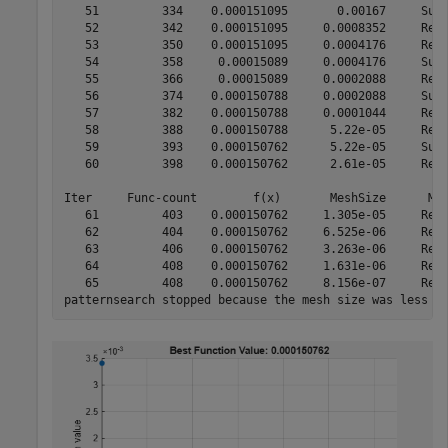
   51         334    0.000151095       0.00167     Succ
   52         342    0.000151095     0.0008352     Refi
   53         350    0.000151095     0.0004176     Refi
   54         358     0.00015089     0.0004176     Succ
   55         366     0.00015089     0.0002088     Refi
   56         374    0.000150788     0.0002088     Succ
   57         382    0.000150788     0.0001044     Refi
   58         388    0.000150788      5.22e-05     Refi
   59         393    0.000150762      5.22e-05     Succ
   60         398    0.000150762      2.61e-05     Refi
Iter     Func-count        f(x)       MeshSize      Met
   61         403    0.000150762     1.305e-05     Refi
   62         404    0.000150762     6.525e-06     Refi
   63         406    0.000150762     3.263e-06     Refi
   64         408    0.000150762     1.631e-06     Refi
   65         408    0.000150762     8.156e-07     Refi