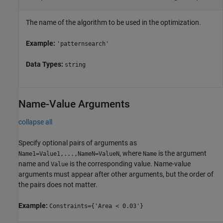
The name of the algorithm to be used in the optimization.
Example:
'patternsearch'
Data Types:
string
Name-Value Arguments
collapse all
Specify optional pairs of arguments as
, where
is the argument
Name1=Value1,...,NameN=ValueN
Name
name and
is the corresponding value. Name-value
Value
arguments must appear after other arguments, but the order of
the pairs does not matter.
Example:
Constraints={'Area < 0.03'}