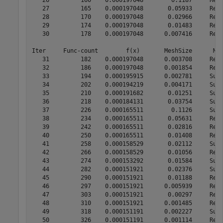
   27         165    0.000197048       0.05933     Refi
   28         170    0.000197048       0.02966     Refi
   29         174    0.000197048       0.01483     Refi
   30         178    0.000197048      0.007416     Refi
Iter     Func-count        f(x)       MeshSize      Met
   31         182    0.000197048      0.003708     Refi
   32         186    0.000197048      0.001854     Refi
   33         194    0.000195915      0.002781     Succ
   34         202    0.000194219      0.004171     Succ
   35         210    0.000191682       0.01251     Succ
   36         218    0.000184131       0.03754     Succ
   37         226    0.000165511        0.1126     Succ
   38         234    0.000165511       0.05631     Refi
   39         242    0.000165511       0.02816     Refi
   40         250    0.000165511       0.01408     Refi
   41         258    0.000158529       0.02112     Succ
   42         266    0.000158529       0.01056     Refi
   43         274    0.000153292       0.01584     Succ
   44         282    0.000151921       0.02376     Succ
   45         290    0.000151921       0.01188     Refi
   46         297    0.000151921      0.005939     Refi
   47         303    0.000151921       0.00297     Refi
   48         310    0.000151921      0.001485     Refi
   49         318    0.000151191      0.002227     Succ
   50         326    0.000151191      0.001114     Refi