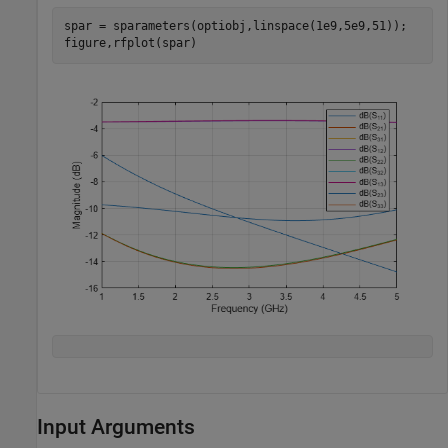
spar = sparameters(optiobj,linspace(1e9,5e9,51));

figure,rfplot(spar)
Input Arguments