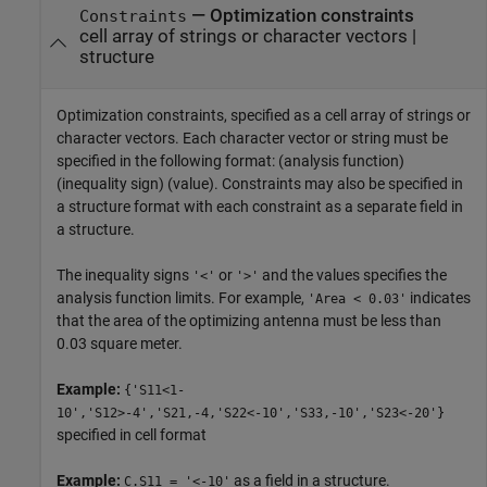
—
Optimization constraints
Constraints
cell array of strings or character vectors
|
structure
Optimization constraints, specified as a cell array of strings or
character vectors. Each character vector or string must be
specified in the following format: (analysis function)
(inequality sign) (value). Constraints may also be specified in
a structure format with each constraint as a separate field in
a structure.
The inequality signs
or
and the values specifies the
'<'
'>'
analysis function limits. For example,
indicates
'Area < 0.03'
that the area of the optimizing antenna must be less than
0.03 square meter.
Example:
{'S11<1-
10','S12>-4','S21,-4,'S22<-10','S33,-10','S23<-20'}
specified in cell format
Example:
as a field in a structure.
C.S11 = '<-10'