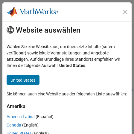
Weiter zum Inhalt
MATLAB Hilfe-Center
Umschaltung für Off-Canvas-Navigation
Website auswählen
Hauptinhalt
Startseite der Dokumentation
optimize
RF and Mixed Signal
Wählen Sie eine Website aus, um übersetzte Inhalte (sofern
Optimize pcb catalog object
verfügbar) sowie lokale Veranstaltungen und Angebote
RF PCB Toolbox
Since R2025a
anzuzeigen. Auf der Grundlage Ihres Standorts empfehlen wir
Analysis and Verification
collapse all in page
Ihnen die folgende Auswahl:
United States
.
Syntax
optimize
United States
ON THIS PAGE
optimizedobj =
optimize(pcbcatobj,frequency,objectivefunction,propertynam
Syntax
Sie können auch eine Website aus der folgenden Liste auswählen:
es,bounds,algorithm)
Description
optimizedobj = optimize(
___
,Name=Value)
Examples
Amerika
Description
Input Arguments
América Latina
(Español)
Name-Value Arguments
=
optimizedobj
Canada
(English)
Output Arguments
optimize(
,
,
,
pcbcatobj
frequency
objectivefunction
propertynam
optimizes the pcb components catalog
,
,
)
es
bounds
algorithm
Version History
United States
(English)