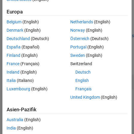
object at the specified frequency.
Europa
example
Belgium
(English)
Netherlands
(English)
optimizes the using
= optimize(
___
,
)
optimizedobj
Name=Value
Denmark
(English)
Norway
(English)
additional options specified by one or more
name-value arguments
Deutschland
(Deutsch)
Österreich
(Deutsch)
(Antenna Toolbox)
.
España
(Español)
Portugal
(English)
Examples
Finland
(English)
Sweden
(English)
France
(Français)
Switzerland
collapse all
Ireland
(English)
Deutsch
Optimize Wilkinson Splitter to Minimize Area
Italia
(Italiano)
English
Luxembourg
(English)
Français
United Kingdom
(English)
This example shows the otimization of a Wilkinson Splitter
Asien-Pazifik
pcb catalog object
Australia
(English)
Create Wilkinson Splitter
India
(English)