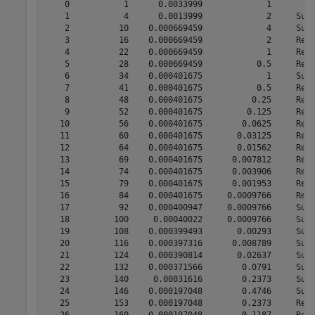
    0           1      0.0033999             1      

    1           4      0.0013999             2     Succ
    2          10    0.000669459             4     Succ
    3          16    0.000669459             2     Refi
    4          22    0.000669459             1     Refi
    5          28    0.000669459           0.5     Refi
    6          34    0.000401675             1     Succ
    7          41    0.000401675           0.5     Refi
    8          48    0.000401675          0.25     Refi
    9          52    0.000401675         0.125     Refi
   10          56    0.000401675        0.0625     Refi
   11          60    0.000401675       0.03125     Refi
   12          64    0.000401675       0.01562     Refi
   13          69    0.000401675      0.007812     Refi
   14          74    0.000401675      0.003906     Refi
   15          79    0.000401675      0.001953     Refi
   16          84    0.000401675     0.0009766     Refi
   17          92    0.000400947     0.0009766     Succ
   18         100     0.00040022     0.0009766     Succ
   19         108    0.000399493       0.00293     Succ
   20         116    0.000397316      0.008789     Succ
   21         124    0.000390814       0.02637     Succ
   22         132    0.000371566        0.0791     Succ
   23         140     0.00031616        0.2373     Succ
   24         146    0.000197048        0.4746     Succ
   25         153    0.000197048        0.2373     Refi
   26         160    0.000197048        0.1187     Refi