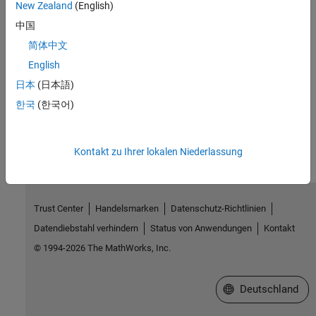
New Zealand
(English)
Connect to Raspberry Pi Hardware Board in MATLAB Online
中国
Troubleshoot Raspberry Pi in MATLAB Online
简体中文
Connect to and Control Raspberry Pi Board from MATLAB
English
Working with Raspberry Pi Hardware
日本
(日本語)
한국
(한국어)
How useful was this information?
Kontakt zu Ihrer lokalen Niederlassung
Trust Center
Handelsmarken
Datenschutz-Richtlinien
Datendiebstahl verhindern
Status von Anwendungen
Kontakt
© 1994-2026 The MathWorks, Inc.
Website auswählen
Deutschland