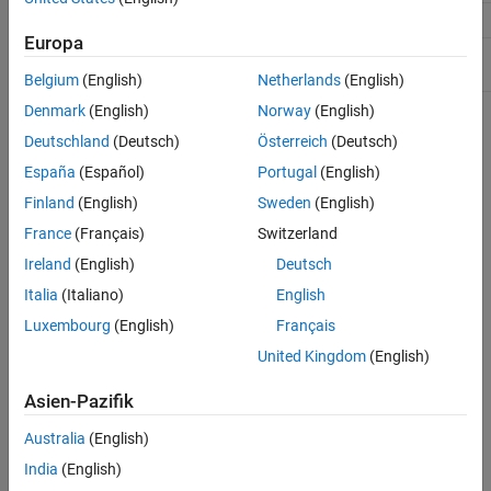
Not supported.
putFile
Europa
Files can be deleted only from default
deleteFile
working directory
.
/home/matlabrpi
Belgium
(English)
Netherlands
(English)
Denmark
(English)
Norway
(English)
Security best practices for Raspberry Pi include:
Deutschland
(Deutsch)
Österreich
(Deutsch)
Changing the default user name and password on your
España
(Español)
Portugal
(English)
Raspberry Pi.
Finland
(English)
Sweden
(English)
France
(Français)
Switzerland
Connecting only to trusted networks.
Ireland
(English)
Deutsch
If you require a wireless connection, connecting your
Italia
(Italiano)
English
Raspberry Pi only to wireless networks with strong
Luxembourg
(English)
Français
encryption.
United Kingdom
(English)
Turning off port forwarding on your router. Consult the
Asien-Pazifik
manufacturer documentation for instructions.
Australia
(English)
See Also
India
(English)
Topics