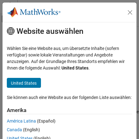
Weiter zum Inhalt
MATLAB Hilfe-Center
Umschaltung für Off-Canvas-Navigation
Website auswählen
Hauptinhalt
Startseite der Dokumentation
Create a Project Folder
Code Generation
Wählen Sie eine Website aus, um übersetzte Inhalte (sofern
Control Systems
verfügbar) sowie lokale Veranstaltungen und Angebote
Step 1 of 7 in
Create a Digital Write Block
anzuzeigen. Auf der Grundlage Ihres Standorts empfehlen wir
Raspberry Pi Blockset
Ihnen die folgende Auswahl:
United States
.
Peripherals
1
Custom Device Driver Blocks
United States
2
3
Create a Project Folder
Sie können auch eine Website aus der folgenden Liste auswählen:
ON THIS PAGE
See Also
Amerika
The standard folder structure for a device driver block contains the
System object™, a
folder, and an include folder.
src
América Latina
(Español)
Canada
(English)
Create a device driver project folder using the
function.
codertarget.createDriverProject
United States
(English)