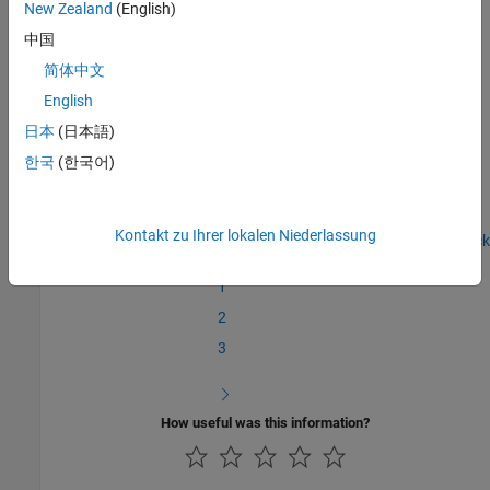
New Zealand
(English)
In the next section, you will
Write the Hardware Specific C/C++
中国
Code
.
简体中文
English
See Also
日本
(日本語)
Create a Digital Write Block
|
Write the Hardware Specific C/C++
한국
(한국어)
Code
Kontakt zu Ihrer lokalen Niederlassung
Step 1 of 7 in
Create a Digital Write Block
1
2
3
How useful was this information?