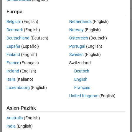
Europa
codertarget.createDriverProject(
'my_driver'
)
Belgium
(English)
Netherlands
(English)
Denmark
(English)
Norway
(English)
Deutschland
(Deutsch)
Österreich
(Deutsch)
España
(Español)
Portugal
(English)
Finland
(English)
Sweden
(English)
France
(Français)
Switzerland
Ireland
(English)
Deutsch
The device driver folder contains the following content:
Italia
(Italiano)
English
A source folder,
, for the C/C++ source code.
src
Luxembourg
(English)
Français
United Kingdom
(English)
An include folder,
, for the C/C++ header files and
include
additional libraries.
Asien-Pazifik
A template System object for sink blocks,
.
Sink.m
Australia
(English)
India
(English)
A template System object for source blocks,
.
Source.m