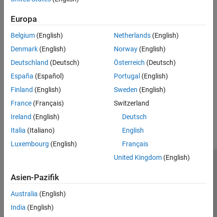
For more information, see:
Europa
Belgium
(English)
Netherlands
(English)
https://en.wikipedia.org/wiki/Secure_Shell
Denmark
(English)
Norway
(English)
https://elinux.org/CLI_Spells
Deutschland
(Deutsch)
Österreich
(Deutsch)
España
(Español)
Portugal
(English)
https://linuxcommand.org/lc3_learning_the_shell.php
Finland
(English)
Sweden
(English)
How useful was this information?
France
(Français)
Switzerland
Ireland
(English)
Deutsch
Italia
(Italiano)
English
Luxembourg
(English)
Français
United Kingdom
(English)
Trust Center
Handelsmarken
Datenschutz-Richtlinien
Asien-Pazifik
Datendiebstahl verhindern
Status von Anwendungen
Kontakt
Australia
(English)
© 1994-2026 The MathWorks, Inc.
India
(English)