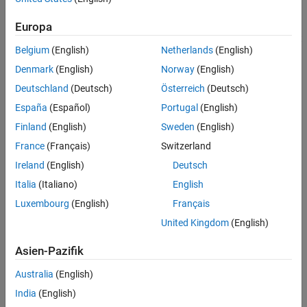
(default) |
Off
On
Make sure you do not select this option for a model that has very
Europa
small time step or that may encounter overruns as this may result
Belgium
(English)
Netherlands
(English)
®
in Simulink
becoming nonresponsive.
Denmark
(English)
Norway
(English)
Recommended Settings
Deutschland
(Deutsch)
Österreich
(Deutsch)
No recommendation.
España
(Español)
Portugal
(English)
Finland
(English)
Sweden
(English)
Programmatic Use
France
(Français)
Switzerland
No programmatic use is available.
Ireland
(English)
Deutsch
Italia
(Italiano)
English
Version History
Luxembourg
(English)
Français
Introduced in R2017a
United Kingdom
(English)
Asien-Pazifik
How useful was this information?
Australia
(English)
India
(English)