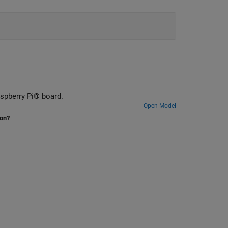
aspberry Pi® board.
Open Model
ion?