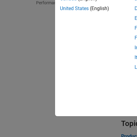
Performance
United States
(English)
F
F
I
I
Topi
Product