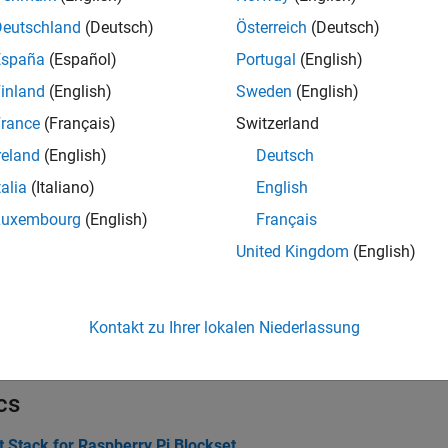
Deutschland
(Deutsch)
Österreich
(Deutsch)
España
(Español)
Portugal
(English)
inland
(English)
Sweden
(English)
rance
(Français)
Switzerland
reland
(English)
Deutsch
talia
(Italiano)
English
Luxembourg
(English)
Français
United Kingdom
(English)
Kontakt zu Ihrer lokalen Niederlassung
cs
 Stack for Raspberry Pi Blockset