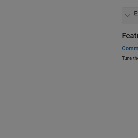
E
Feat
Commu
Tune th