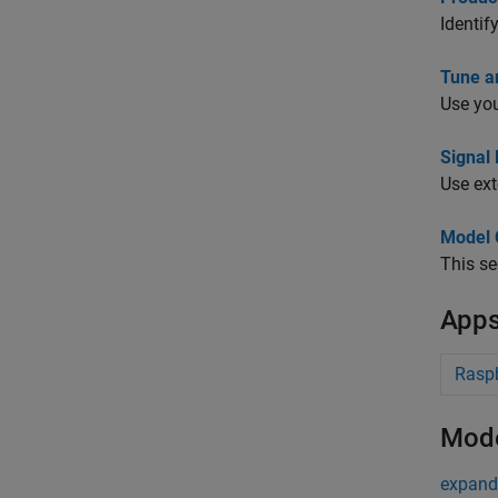
Identif
Tune a
Use you
Signal
Use ext
Model 
This se
App
Raspb
Mode
expand 