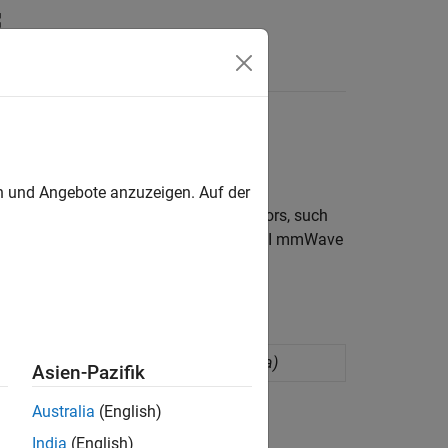
Answers
oyment on TI mmWave radar sensors
en und Angebote anzuzeigen. Auf der
®
as Instruments
mmWave Radar Sensors
, such
 your Simulink model to interface with TI mmWave
mmWave radar sensors
(Since R2026a)
Asien-Pazifik
Australia
(English)
India
(English)