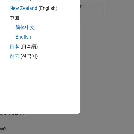
e for Texas Instruments mmWave Radar
New Zealand
(English)
中国
简体中文
English
日本
(日本語)
한국
(한국어)
ons
 detections.
I mmWave EVM.
dar Toolbox
.
ion?