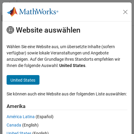
Weiter zum Inhalt
MATLAB Hilfe-Center
Umschaltung für Off-Canvas-Navigation
Website auswählen
Hauptinhalt
Startseite der Dokumentation
Troubleshoot
Polyspace
Access
Issues
Verification, Validation, and Test
Wählen Sie eine Website aus, um übersetzte Inhalte (sofern
Code Verification
verfügbar) sowie lokale Veranstaltungen und Angebote
anzuzeigen. Auf der Grundlage Ihres Standorts empfehlen wir
®
Resolve unexpected issues in
Polyspace
Access™
Polyspace Access
Ihnen die folgende Auswahl:
United States
.
If you encounter unexpected issues when installing
Polyspace
Install Polyspace Access
Access
, check this troubleshooting guide for workarounds.
Kategorie
United States
Topics
Install Polyspace Access for Web Reviews
Sie können auch eine Website aus der folgenden Liste auswählen:
Manage Polyspace NNU Licenses
Polyspace
Access
Services
Troubleshoot Polyspace Access Issues
Amerika
Troubleshoot Uploads to Polyspace Access That Exceed Size
Limit
América Latina
(Español)
Troubleshoot issues with uploading a large number of findings.
Canada
(English)
Troubleshoot Issues with the Polyspace Connector
United States
(English)