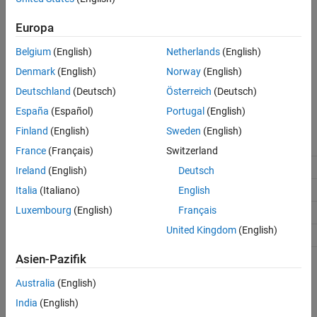
®
Simulink
PLC Coder™
autogenerates the enum type conversion
code.
Europa
Belgium
(English)
Netherlands
(English)
Off
Manually create a MATLAB function to convert the enum type
Denmark
(English)
Norway
(English)
value to an integer or to convert an integer to an enum type value.
Deutschland
(Deutsch)
Österreich
(Deutsch)
España
(Español)
Portugal
(English)
Recommended Settings
Finland
(English)
Sweden
(English)
Application
Setting
France
(Français)
Switzerland
Debugging
No impact
Ireland
(English)
Deutsch
Traceability
No impact
Italia
(Italiano)
English
Luxembourg
(English)
Français
Efficiency
No impact
United Kingdom
(English)
Safety precaution
No impact
Asien-Pazifik
Programmatic Use
Australia
(English)
Parameter:
PLC_GenerateEnumCastFunction
India
(English)
Type:
string