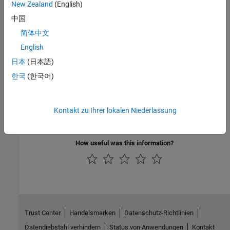
New Zealand
(English)
Value:
|
'on'
'off'
中国
Default:
'off'
简体中文
Version History
English
日本
(日本語)
Introduced in R2020a
한국
(한국어)
See Also
Topics
Kontakt zu Ihrer lokalen Niederlassung
Structured Text Code Generation for Enum to Integer Conversion
How useful was this information?
Trust Center
Handelsmarken
Datenschutz-Richtlinien
Datendiebstahl verhindern
Status von Anwendungen
Kontakt