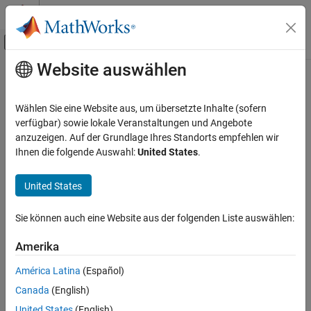
Weiter zum Inhalt
MATLAB Hilfe-Center
Umschaltung für Off-Canvas-Navigation
Website auswählen
Hauptinhalt
Startseite der Dokumentation
Generate enum Cast Function
Code Generation
Wählen Sie eine Website aus, um übersetzte Inhalte (sofern
Generate typecast function to convert enumeration type
verfügbar) sowie lokale Veranstaltungen und Angebote
Simulink PLC Coder
anzuzeigen. Auf der Grundlage Ihres Standorts empfehlen wir
Model Architecture and Design
Model Configuration Pane:
PLC Code Generation / Identifiers
Ihnen die folgende Auswahl:
United States
.
Generate enum Cast Function
Description
United States
ON THIS PAGE
The
Generate enum cast function
generates the enum type
Description
Sie können auch eine Website aus der folgenden Liste auswählen:
conversion code. The target PLC IDE must support enum data
Settings
types.
Recommended Settings
Amerika
Programmatic Use
Settings
América Latina
(Español)
Version History
Canada
(English)
off (default) | on
See Also
On
United States
(English)