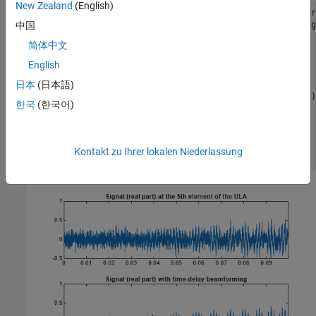
New Zealand
(English)
beamformer = phased.TimeDelayBeamformer(
'SensorArray'
,arr
'SampleRate'
,5e4,
'PropagationSpeed'
,c,
'Direction'
,sig
中国
y = beamformer(rsig);

简体中文
subplot(2,1,1)

English
plot(t(1:5000),real(rsig(1:5e3,5)))

日本
(日本語)
axis([0,t(5000),-0.5,1])

title(
'Signal (real part) at the 5th element of the ULA'
)

한국
(한국어)
subplot(2,1,2)

plot(t(1:5000),real(y(1:5e3)))

axis([0,t(5000),-0.5,1])

title(
'Signal (real part) with time-delay beamforming'
)

Kontakt zu Ihrer lokalen Niederlassung
xlabel(
'Seconds'
)