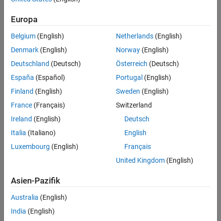
http://host:port/{request-uri-string}
Europa
Response
Belgium
(English)
Netherlands
(English)
Success
Denmark
(English)
Norway
(English)
HTTP Status Code
Deutschland
(Deutsch)
Österreich
(Deutsch)
204 No Content
España
(Español)
Portugal
(English)
Error
Finland
(English)
Sweden
(English)
France
(Français)
Switzerland
HTTP Status Code
404 RequestNotFound
Ireland
(English)
Deutsch
Italia
(Italiano)
English
— Request has not reached terminal
409 RequestNotCompleted
Luxembourg
(English)
Français
state.
United Kingdom
(English)
410 RequestAlreadyDeleted
Asien-Pazifik
500 InternalServerError
Australia
(English)
Sample Call
India
(English)