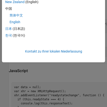
New Zealand
(English)
HTTP
中国
Request:
简体中文
English
DELETE /~f76280c5-b94c-4cd9-8eb6-841532788583/requests/3
日本
(日本語)
한국
(한국어)
Response:
Kontakt zu Ihrer lokalen Niederlassung
JavaScript
var data = null;

var xhr = new XMLHttpRequest();

xhr.addEventListener("readystatechange", function () {

  if (this.readyState === 4) {

    console.log(this.responseText);
