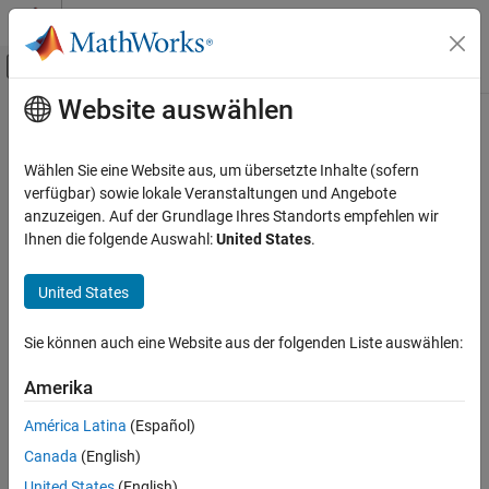
Weiter zum Inhalt
MATLAB Hilfe-Center
Umschaltung für Off-Canvas-Navigation
Website auswählen
Hauptinhalt
Startseite der Dokumentation
DELETE Request
Application Deployment
Wählen Sie eine Website aus, um übersetzte Inhalte (sofern
Delete request from server
verfügbar) sowie lokale Veranstaltungen und Angebote
MATLAB Production Server
anzuzeigen. Auf der Grundlage Ihres Standorts empfehlen wir
Client Programming
Description
Ihnen die folgende Auswahl:
United States
.
RESTful API
Use a DELETE method to delete a request on the server. You
United States
DELETE Request
cannot retrieve the information of a deleted request.
ON THIS PAGE
Sie können auch eine Website aus der folgenden Liste auswählen:
Request
Description
Request
Amerika
HTTP Method
Response
DELETE
América Latina
(Español)
Sample Call
Canada
(English)
Version History
URI
See Also
United States
(English)