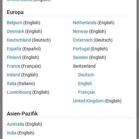
archives deployed to
MATLAB Production Server
.
Europa
How useful was this information?
Belgium
(English)
Netherlands
(English)
Denmark
(English)
Norway
(English)
Deutschland
(Deutsch)
Österreich
(Deutsch)
España
(Español)
Portugal
(English)
Finland
(English)
Sweden
(English)
Trust Center
Handelsmarken
Datenschutz-Richtlinien
France
(Français)
Switzerland
Datendiebstahl verhindern
Status von Anwendungen
Kontakt
Ireland
(English)
Deutsch
© 1994-2026 The MathWorks, Inc.
Italia
(Italiano)
English
Luxembourg
(English)
Français
Website auswählen
Deutschland
United Kingdom
(English)
Asien-Pazifik
Australia
(English)
India
(English)