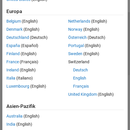
Europa
Belgium
(English)
Netherlands
(English)
Trust Center
Handelsmarken
Datenschutz-Richtlinien
Denmark
(English)
Norway
(English)
Datendiebstahl verhindern
Status von Anwendungen
Kontakt
Deutschland
(Deutsch)
Österreich
(Deutsch)
© 1994-2026 The MathWorks, Inc.
España
(Español)
Portugal
(English)
Finland
(English)
Sweden
(English)
Website auswählen
Deutschland
France
(Français)
Switzerland
Ireland
(English)
Deutsch
Italia
(Italiano)
English
Luxembourg
(English)
Français
United Kingdom
(English)
Asien-Pazifik
Australia
(English)
India
(English)