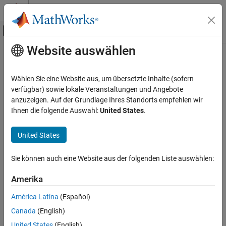
Weiter zum Inhalt
MATLAB Hilfe-Center
Umschaltung für Off-Canvas-Navigation
Website auswählen
Hauptinhalt
Startseite der Dokumentation
Image Processing and Computer Vision
Wählen Sie eine Website aus, um übersetzte Inhalte (sofern
verfügbar) sowie lokale Veranstaltungen und Angebote
How useful was this information?
anzuzeigen. Auf der Grundlage Ihres Standorts empfehlen wir
Ihnen die folgende Auswahl:
United States
.
United States
Sie können auch eine Website aus der folgenden Liste auswählen:
Amerika
América Latina
(Español)
Canada
(English)
United States
(English)