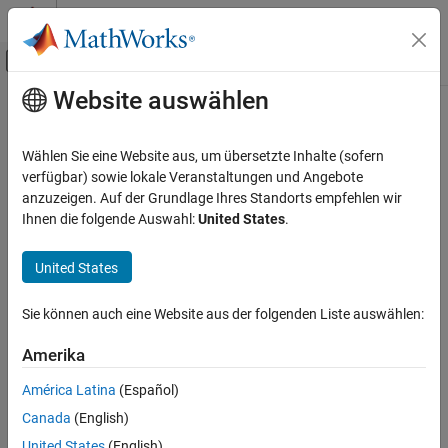
Weiter zum Inhalt
MATLAB Hilfe-Center
Umschaltung für Off-Canvas-Navigation
Website auswählen
Hauptinhalt
Startseite der Dokumentation
type
MATLAB
Wählen Sie eine Website aus, um übersetzte Inhalte (sofern
Software Development
Class:
matlab.uitest.TestCase
verfügbar) sowie lokale Veranstaltungen und Angebote
Testing Frameworks
Namespace:
matlab.uitest
anzuzeigen. Auf der Grundlage Ihres Standorts empfehlen wir
Ihnen die folgende Auswahl:
United States
.
Test Apps
Type in UI component
type
United States
expand all in page
ON THIS PAGE
Syntax
Syntax
Sie können auch eine Website aus der folgenden Liste auswählen:
Description
type(testCase,comp,value)
Amerika
Input Arguments
type(testCase,uit,indices,value)
Description
Attributes
América Latina
(Español)
Examples
Canada
(English)
types
in the UI component
type(
,
,
)
value
testCase
comp
value
Version History
.
comp
United States
(English)