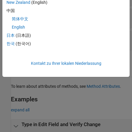
New Zealand
(English)
中国
—
Target table UI component
uit
object
简体中文
Table
English
日本
(日本語)
—
Indices of table cell
indices
1-by-2 vector
한국
(한국어)
Attributes
Kontakt zu Ihrer lokalen Niederlassung
Sealed
true
To learn about attributes of methods, see
Method Attributes
.
Examples
expand all
Type in Edit Field and Verify Change