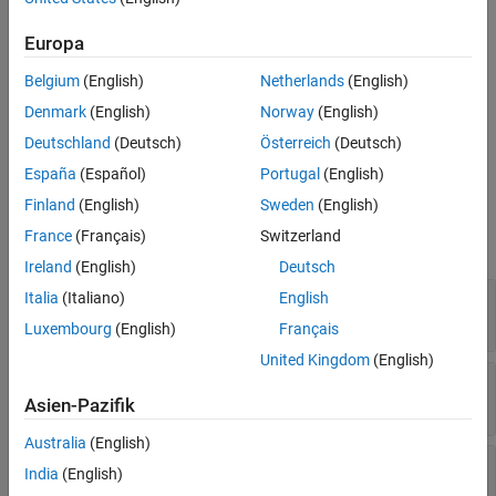
See Also
example
Europa
Belgium
(English)
Netherlands
(English)
types
in the cell
type(
,
,
,
)
value
testCase
uit
indices
value
specified by
within the table UI component
.
indices
uit
Denmark
(English)
Norway
(English)
Deutschland
(Deutsch)
Österreich
(Deutsch)
example
España
(Español)
Portugal
(English)
Input Arguments
Finland
(English)
Sweden
(English)
France
(Français)
Switzerland
expand all
Ireland
(English)
Deutsch
—
Test case
Italia
(Italiano)
English
testCase
object
matlab.uitest.TestCase
Luxembourg
(English)
Français
United Kingdom
(English)
—
Component to type in
comp
UI component object
Asien-Pazifik
Australia
(English)
—
Value to type
value
India
(English)
depends on component