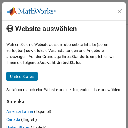
Weiter zum Inhalt
MATLAB Hilfe-Center
Umschaltung für Off-Canvas-Navigation
Website auswählen
Hauptinhalt
Startseite der Dokumentation
repeat
MATLAB
Wählen Sie eine Website aus, um übersetzte Inhalte (sofern
Software Development
Class:
matlab.mock.actions.Invoke
verfügbar) sowie lokale Veranstaltungen und Angebote
Testing Frameworks
Namespace:
matlab.mock.actions
anzuzeigen. Auf der Grundlage Ihres Standorts empfehlen wir
Ihnen die folgende Auswahl:
United States
.
Mock Dependencies in Tests
Repeat invoking function handle
repeat
United States
expand all in page
ON THIS PAGE
Syntax
Syntax
Sie können auch eine Website aus der folgenden Liste auswählen:
Description
repeat(action,n)
Amerika
Input Arguments
Description
Examples
América Latina
(Español)
Version History
Canada
(English)
repeats the same action
times. You can
repeat(
,
)
n
action
n
specify the input arguments in any order. That is,
United States
(English)