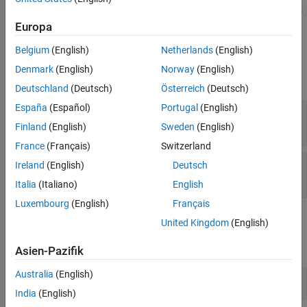
and
both repeat the action
repeat(action,n)
repeat(n,action)
n
times.
Europa
Belgium
(English)
Netherlands
(English)
Input Arguments
Denmark
(English)
Norway
(English)
expand all
Deutschland
(Deutsch)
Österreich
(Deutsch)
España
(Español)
Portugal
(English)
—
Defined action
action
instance of
matlab.mock.actions.Invoke
Finland
(English)
Sweden
(English)
France
(Français)
Switzerland
—
Number of times to repeat action
n
Ireland
(English)
Deutsch
integer
Italia
(Italiano)
English
Luxembourg
(English)
Français
Examples
United Kingdom
(English)
expand all
Asien-Pazifik
Australia
(English)
Assign Repeating Outputs to Mock
India
(English)