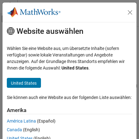
Weiter zum Inhalt
MATLAB Hilfe-Center
Umschaltung für Off-Canvas-Navigation
Website auswählen
Hauptinhalt
Startseite der Dokumentation
matlab.io.xml.dom Namespace
MATLAB
Wählen Sie eine Website aus, um übersetzte Inhalte (sofern
Data Import and Analysis
Classes for creating, reading, and writing XML
verfügbar) sowie lokale Veranstaltungen und Angebote
Data Import and Export
anzuzeigen. Auf der Grundlage Ihres Standorts empfehlen wir
Description
Ihnen die folgende Auswahl:
United States
.
Standard File Formats
Structured Data and XML Documents
The
package consists of classes for creating,
matlab.io.xml.dom
United States
reading, and writing XML files and strings following the W3C DOM
matlab.io.xml.dom Namespace
standard.
ON THIS PAGE
Sie können auch eine Website aus der folgenden Liste auswählen:
Description
Classes
Amerika
Classes
XML Document Reading and Writing
Version History
América Latina
(Español)
See Also
Writer that
matlab.io.xml.dom.DOMWriter
Canada
(English)
serializes an
United States
(English)