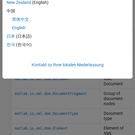
New Zealand
(English)
XML DOM
matlab.io.xml.dom.WriterConfiguration
writer options
中国
简体中文
W3C DOM
English
Attribute of
matlab.io.xml.dom.Attr
日本
(日本語)
XML element
한국
(한국어)
CDATA section
matlab.io.xml.dom.CDATASection
Comment in
matlab.io.xml.dom.Comment
XML
Kontakt zu Ihrer lokalen Niederlassung
document
XML
matlab.io.xml.dom.Document
Document
Group of
matlab.io.xml.dom.DocumentFragment
document
nodes
Document
matlab.io.xml.dom.DocumentType
type
Element of
matlab.io.xml.dom.Element
XML