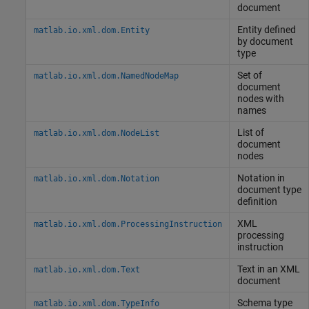
document
Entity defined
matlab.io.xml.dom.Entity
by document
type
Set of
matlab.io.xml.dom.NamedNodeMap
document
nodes with
names
List of
matlab.io.xml.dom.NodeList
document
nodes
Notation in
matlab.io.xml.dom.Notation
document type
definition
XML
matlab.io.xml.dom.ProcessingInstruction
processing
instruction
Text in an XML
matlab.io.xml.dom.Text
document
Schema type
matlab.io.xml.dom.TypeInfo