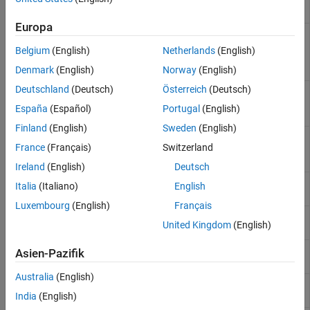
XML
document
Europa
Abstract
matlab.io.xml.dom.EntityResolver
base class for
Belgium
(English)
Netherlands
(English)
entity
resolvers
Denmark
(English)
Norway
(English)
Deutschland
(Deutsch)
Österreich
(Deutsch)
Writer that
matlab.io.xml.dom.FileWriter
creates a text
España
(Español)
Portugal
(English)
file
Finland
(English)
Sweden
(English)
Location of
matlab.io.xml.dom.Locator
France
(Français)
Switzerland
element in
XML file
Ireland
(English)
Deutsch
XML markup
matlab.io.xml.dom.Parser
Italia
(Italiano)
English
parser
Luxembourg
(English)
Français
XML parser
matlab.io.xml.dom.ParserConfiguration
United Kingdom
(English)
options
XML resource
matlab.io.xml.dom.ResourceIdentifier
Asien-Pazifik
identifier
Australia
(English)
XML resource
matlab.io.xml.dom.ResourceIdentifierType
identifier type
India
(English)