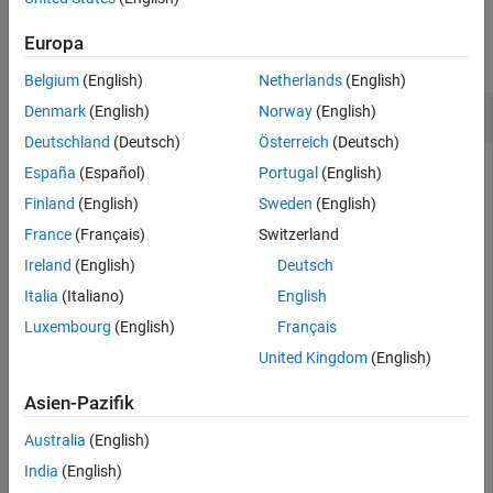
See Also
Examples
Europa
collapse all
Belgium
(English)
Netherlands
(English)
Reset Datastore to Initial State
Denmark
(English)
Norway
(English)
Deutschland
(Deutsch)
Österreich
(Deutsch)
España
(Español)
Portugal
(English)
Create a datastore from the sample file,
, which
Finland
(English)
Sweden
(English)
mapredout.mat
is the output file of the
function.
mapreduce
France
(Français)
Switzerland
Ireland
(English)
Deutsch
ds = datastore(
'mapredout.mat'
);
Italia
(Italiano)
English
Luxembourg
(English)
Français
Read the first key-value pair.
United Kingdom
(English)
T = read(ds);
Asien-Pazifik
Australia
(English)
Reset the datastore to the state where no data has been read
India
(English)
from it.