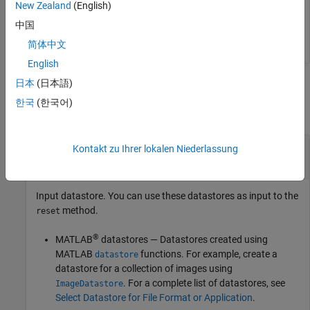
New Zealand
(English)
中国
reset(ds)
简体中文
English
日本
(日本語)
Input Arguments
한국
(한국어)
collapse all
—
Input datastore
ds
Kontakt zu Ihrer lokalen Niederlassung
datastore
Input datastore. You can use these datastores as input to the
method.
reset
®
MATLAB
datastores — Datastores created using
MATLAB
functions. For example, create a
datastore
datastore for a collection of images using
. For a complete list of datastores, see
ImageDatastore
Select Datastore for File Format or Application
.