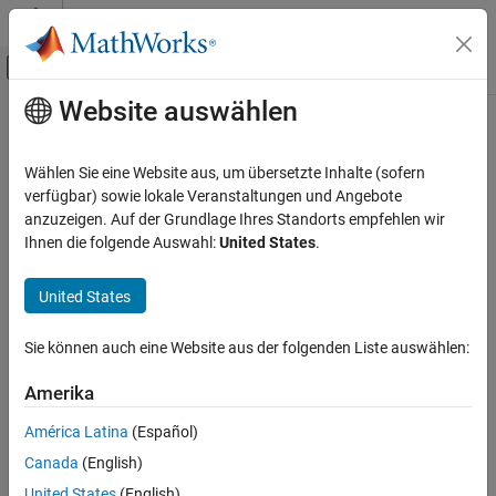
Weiter zum Inhalt
MATLAB Hilfe-Center
Umschaltung für Off-Canvas-Navigation
Website auswählen
Hauptinhalt
Startseite der Dokumentation
reset
MATLAB
Wählen Sie eine Website aus, um übersetzte Inhalte (sofern
Data Import and Analysis
Reset datastore to initial state
verfügbar) sowie lokale Veranstaltungen und Angebote
Large Files and Big Data
anzuzeigen. Auf der Grundlage Ihres Standorts empfehlen wir
collapse all in page
Ihnen die folgende Auswahl:
United States
.
Datastore
Syntax
reset
United States
reset(ds)
ON THIS PAGE
Description
Syntax
Sie können auch eine Website aus der folgenden Liste auswählen:
resets the datastore specified by
to the state where
Description
reset(
)
ds
ds
Amerika
no data has been read from it. Resetting allows re-reading from
Examples
the same datastore.
Input Arguments
América Latina
(Español)
Extended Capabilities
Canada
(English)
example
Version History
United States
(English)