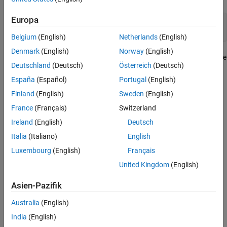
Europa
[V,D] = eig(A);

s = condeig(A);
Belgium
(English)
Netherlands
(English)
Denmark
(English)
Norway
(English)
Large condition numbers imply that
is near a matrix with multiple
A
Deutschland
(Deutsch)
Österreich
(Deutsch)
eigenvalues.
España
(Español)
Portugal
(English)
Extended Capabilities
Finland
(English)
Sweden
(English)
France
(Français)
Switzerland
expand all
Ireland
(English)
Deutsch
Thread-Based Environment
Italia
(Italiano)
English
Run code in the background using MATLAB®
or accelerate code with Parallel
Luxembourg
(English)
Français
backgroundPool
Computing Toolbox™
.
ThreadPool
United Kingdom
(English)
Asien-Pazifik
Version History
Australia
(English)
Introduced before R2006a
India
(English)