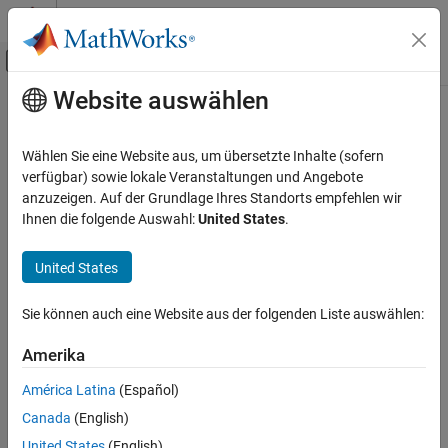
Weiter zum Inhalt
MATLAB Hilfe-Center
Umschaltung für Off-Canvas-Navigation
Website auswählen
Hauptinhalt
Startseite der Dokumentation
condeig
MATLAB
Wählen Sie eine Website aus, um übersetzte Inhalte (sofern
Mathematics
Condition number with respect to eigenvalues
verfügbar) sowie lokale Veranstaltungen und Angebote
Linear Algebra
anzuzeigen. Auf der Grundlage Ihres Standorts empfehlen wir
Syntax
Ihnen die folgende Auswahl:
United States
.
condeig
c = condeig(A)
ON THIS PAGE
United States
[V,D,s] = condeig(A)
Syntax
Description
Sie können auch eine Website aus der folgenden Liste auswählen:
Description
Extended Capabilities
Amerika
returns a vector of condition numbers for the
c = condeig(A)
Version History
eigenvalues of
. These condition numbers are the reciprocals of
A
See Also
América Latina
(Español)
the cosines of the angles between the left and right eigenvectors.
Canada
(English)
is equivalent to
[V,D,s] = condeig(A)
United States
(English)