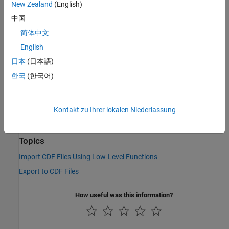
New Zealand
(English)
Tips
中国
This function corresponds to the CDF library C API routine
简体中文
.
CDFgetzVarMaxAllocRecNum
English
To use this function, you must be familiar with the CDF C
日本
(日本語)
interface. You can access the CDF documentation at the
CDF
한국
(한국어)
website
.
See Also
Kontakt zu Ihrer lokalen Niederlassung
cdflib.getVarMaxWrittenRecNum
Topics
Import CDF Files Using Low-Level Functions
Export to CDF Files
How useful was this information?