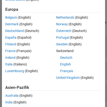
See Also
zero-based.
Europa
Examples
Belgium
(English)
Netherlands
(English)
Open example CDF and get the maximum allocated record number
Denmark
(English)
Norway
(English)
for a variable:
Deutschland
(Deutsch)
Österreich
(Deutsch)
España
(Español)
Portugal
(English)
cdfId = cdflib.open(
"example.cdf"
);

Finland
(English)
Sweden
(English)
% Determine maximum record number for variable in file
France
(Français)
Switzerland
maxRecNum = cdflib.getVarMaxAllocRecNum(cdfId,0)
Ireland
(English)
Deutsch
Italia
(Italiano)
English
maxRecNum =

Luxembourg
(English)
Français
    63
United Kingdom
(English)
Asien-Pazifik
% Clean up
cdflib.close(cdfId)

Australia
(English)
clear 
cdfId
India
(English)