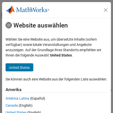
Weiter zum Inhalt
MATLAB Hilfe-Center
Umschaltung für Off-Canvas-Navigation
Website auswählen
Hauptinhalt
Startseite der Dokumentation
cdflib.getVarMaxAllocRecNum
MATLAB
Wählen Sie eine Website aus, um übersetzte Inhalte (sofern
Data Import and Analysis
Maximum allocated record number for variable
verfügbar) sowie lokale Veranstaltungen und Angebote
Data Import and Export
anzuzeigen. Auf der Grundlage Ihres Standorts empfehlen wir
Syntax
Ihnen die folgende Auswahl:
United States
.
Standard File Formats
Scientific Data
maxrec = cdflib.getVarMaxAllocRecNum(cdfId,varNum)
United States
CDF Files
Description
cdflib.getVarMaxAllocRecNum
Sie können auch eine Website aus der folgenden Liste auswählen:
returns
maxrec = cdflib.getVarMaxAllocRecNum(cdfId,varNum)
ON THIS PAGE
Amerika
the record number of the maximum allocated record for a variable
Syntax
in a Common Data Format (CDF) file.
Description
América Latina
(Español)
Examples
Canada
(English)
identifies the CDF file.
is a numeric value that
cdfId
varNum
Tips
identifies the variable. Variable numbers and record numbers are
United States
(English)