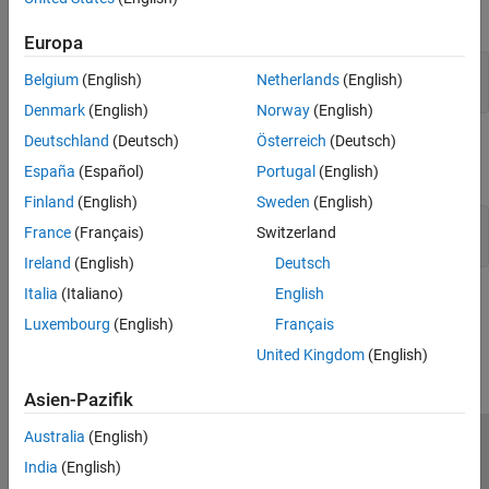
unpredictable behavior.
Europa
s2Obj = clib.lib.S2;

Belgium
(English)
Netherlands
(English)
s2Obj.s1
Denmark
(English)
Norway
(English)
Deutschland
(Deutsch)
Österreich
(Deutsch)
To work around this issue, initialize the pointer inside the struct
definition:
España
(Español)
Portugal
(English)
Finland
(English)
Sweden
(English)
struct S1 { S1() {}; }; struct S2 { S1 *s1; S2() {}; S1
France
(Français)
Switzerland
s1 = S1(); // initialize pointer };
Ireland
(English)
Deutsch
Italia
(Italiano)
English
How useful was this information?
Luxembourg
(English)
Français
United Kingdom
(English)
Asien-Pazifik
Australia
(English)
Trust Center
Handelsmarken
Datenschutz-Richtlinien
India
(English)
Datendiebstahl verhindern
Status von Anwendungen
Kontakt