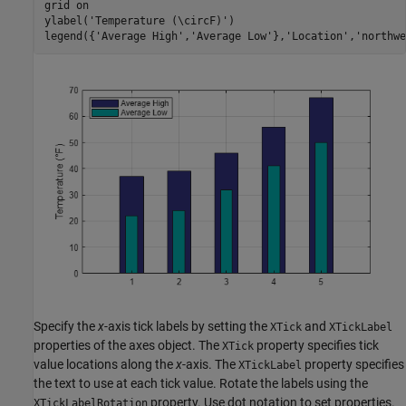
grid 
on
ylabel(
'Temperature (\circF)'
)

legend({
'Average High'
,
'Average Low'
},
'Location'
,
'northwe
Specify the
x
-axis tick labels by setting the
and
XTick
XTickLabel
properties of the axes object. The
property specifies tick
XTick
value locations along the
x
-axis. The
property specifies
XTickLabel
the text to use at each tick value. Rotate the labels using the
property. Use dot notation to set properties.
XTickLabelRotation