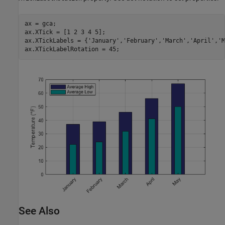
ax = gca;

ax.XTick = [1 2 3 4 5]; 

ax.XTickLabels = {
'January'
,
'February'
,
'March'
,
'April'
,
'M
ax.XTickLabelRotation = 45;
See Also