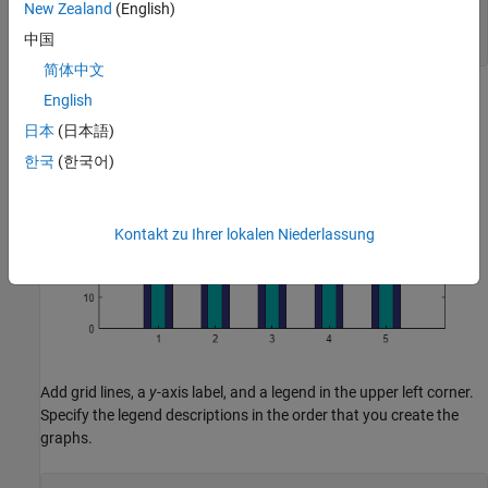
hold 
on
New Zealand
(English)
bar(x,temp_low,w2,
'FaceColor'
,[0 0.7 0.7])

中国
hold 
off
简体中文
English
日本
(日本語)
한국
(한국어)
Kontakt zu Ihrer lokalen Niederlassung
Add grid lines, a
y
-axis label, and a legend in the upper left corner.
Specify the legend descriptions in the order that you create the
graphs.