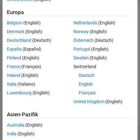
Europa
Belgium
(English)
Netherlands
(English)
Denmark
(English)
Norway
(English)
Deutschland
(Deutsch)
Österreich
(Deutsch)
España
(Español)
Portugal
(English)
Finland
(English)
Sweden
(English)
France
(Français)
Switzerland
Ireland
(English)
Deutsch
Italia
(Italiano)
English
Luxembourg
(English)
Français
Plot a second bar graph over the first bar graph. Use the
hold
United Kingdom
(English)
function to retain the first graph. Set the bar width to .25 so that
the bars use 25% of the available space. Specify a different RGB
Asien-Pazifik
color value for the bar color.
Australia
(English)
temp_low = [22 24 32 41 50];

India
(English)
w2 = .25;
