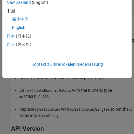
New Zealand
(English)
int
中国
简体中文
Examples
English
Refer to the
example in the
arrayFillSetComplexPr.c
日本
(日本語)
folder which copies existing
/extern/examples/refbook
matlabroot
한국
(한국어)
complex numeric data into an
. The data in the example is
mxArray
defined as
. You can use this example as a
mxComplexDouble
pattern for any complex C numeric type. To modify this example
Kontakt zu Ihrer lokalen Niederlassung
for complex
data:
single
Declare the data variables as
mxComplexSingle
Call
with the numeric type
mxCreateNumericMatrix
mxSINGLE_CLASS
Replace
with
to put the C
mxSetDoubles
mxSetComplexSingles
array into an
mxArray
API Version