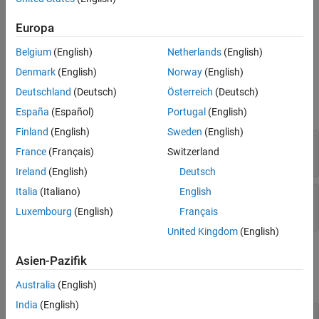
All
* functions allocate heap space to hold data.
Version History
mxCreate
Therefore, you do not ordinarily use this function to initialize the
See Also
Europa
elements of an array. Rather, call the function to replace existing
values with new values.
Belgium
(English)
Netherlands
(English)
Denmark
(English)
Norway
(English)
Input Arguments
Deutschland
(Deutsch)
Österreich
(Deutsch)
expand all
España
(Español)
Portugal
(English)
Finland
(English)
Sweden
(English)
— MATLAB array
pa
France
(Français)
Switzerland
mxArray *
Ireland
(English)
Deutsch
Italia
(Italiano)
English
— Data array
dt
mxComplexSingle *
Luxembourg
(English)
Français
United Kingdom
(English)
Output Arguments
Asien-Pazifik
expand all
Australia
(English)
India
(English)
— Function status
status