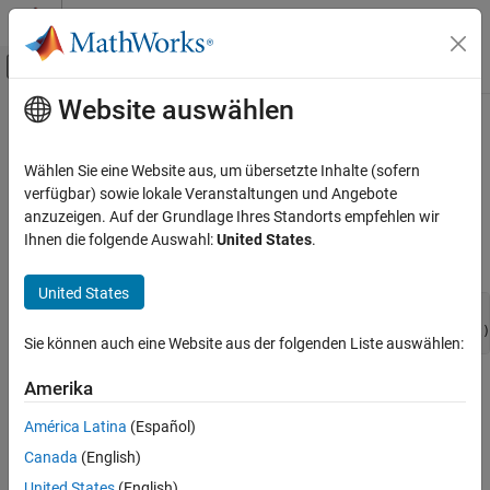
Weiter zum Inhalt
MATLAB Hilfe-Center
Umschaltung für Off-Canvas-Navigation
Website auswählen
Hauptinhalt
Startseite der Dokumentation
mxSetComplexSingles (C)
MATLAB
Wählen Sie eine Website aus, um übersetzte Inhalte (sofern
External Language Interfaces
Set complex data elements in
array
verfügbar) sowie lokale Veranstaltungen und Angebote
mxSINGLE_CLASS
C with MATLAB
anzuzeigen. Auf der Grundlage Ihres Standorts empfehlen wir
expand all in page
Ihnen die folgende Auswahl:
United States
.
C Matrix API
C Syntax
mxSetComplexSingles (C)
United States
#include "matrix.h"

ON THIS PAGE
int mxSetComplexSingles(mxArray *pa, mxComplexSingle *dt)
C Syntax
Sie können auch eine Website aus der folgenden Liste auswählen:
Description
Description
Amerika
Input Arguments
Output Arguments
América Latina
(Español)
Use
to set
data in the
mxSetComplexSingles
mxComplexSingle
Examples
specified array.
Canada
(English)
API Version
United States
(English)