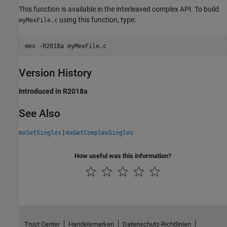
This function is available in the interleaved complex API. To build
using this function, type:
myMexFile.c
mex 
-R2018a
myMexFile.c
Version History
Introduced in R2018a
See Also
|
mxSetSingles
mxGetComplexSingles
How useful was this information?
Trust Center
Handelsmarken
Datenschutz-Richtlinien