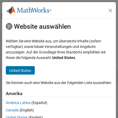
Weiter zum Inhalt
MATLAB Hilfe-Center
Umschaltung für Off-Canvas-Navigation
Website auswählen
Hauptinhalt
Startseite der Dokumentation
mxGetSingles (C)
MATLAB
Wählen Sie eine Website aus, um übersetzte Inhalte (sofern
External Language Interfaces
Real data elements in
array
verfügbar) sowie lokale Veranstaltungen und Angebote
mxSINGLE_CLASS
C with MATLAB
anzuzeigen. Auf der Grundlage Ihres Standorts empfehlen wir
expand all in page
Ihnen die folgende Auswahl:
United States
.
C Matrix API
C Syntax
mxGetSingles (C)
United States
#include "matrix.h"

ON THIS PAGE
mxSingle *mxGetSingles(const mxArray *pa);
C Syntax
Sie können auch eine Website aus der folgenden Liste auswählen:
Input Arguments
Input Arguments
Amerika
Output Arguments
Examples
América Latina
(Español)
expand all
API Version
Canada
(English)
Version History
— MATLAB array
pa
United States
(English)