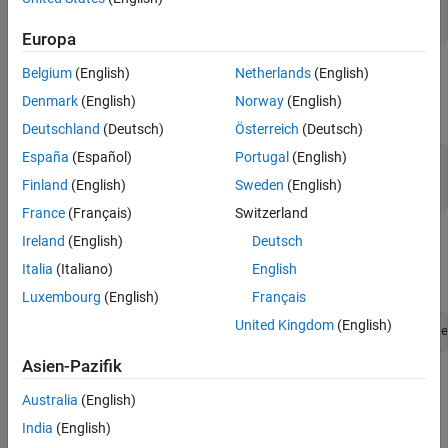
See Also
const mxArray *
Europa
Output Arguments
Belgium
(English)
Netherlands
(English)
Denmark
(English)
Norway
(English)
expand all
Deutschland
(Deutsch)
Österreich
(Deutsch)
España
(Español)
Portugal
(English)
— Data array
dt
mxSingle *
Finland
(English)
Sweden
(English)
France
(Français)
Switzerland
Examples
Ireland
(English)
Deutsch
Italia
(Italiano)
English
To open an example, type:
Luxembourg
(English)
Français
United Kingdom
(English)
edit([fullfile(matlabroot,
"extern"
,
"examples"
,
"mex"
,
"file
Asien-Pazifik
where
is:
filename
Australia
(English)
explore.c
India
(English)