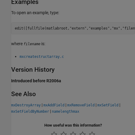
Examples
To open an example, type:
edit([fullfile(matlabroot,
"extern"
,
"examples"
,
"mx"
,
"filen
where
is:
filename
mxcreatestructarray.c
Version History
Introduced before R2006a
See Also
|
|
|
|
mxDestroyArray
mxAddField
mxRemoveField
mxSetField
|
mxSetFieldByNumber
namelengthmax
How useful was this information?