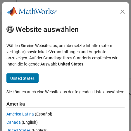
Weiter zum Inhalt
MATLAB Hilfe-Center
Umschaltung für Off-Canvas-Navigation
Website auswählen
Hauptinhalt
Startseite der Dokumentation
mxCreateStructArray (C)
MATLAB
Wählen Sie eine Website aus, um übersetzte Inhalte (sofern
External Language Interfaces
N-D structure array
verfügbar) sowie lokale Veranstaltungen und Angebote
C with MATLAB
anzuzeigen. Auf der Grundlage Ihres Standorts empfehlen wir
expand all in page
Ihnen die folgende Auswahl:
United States
.
C Matrix API
C Syntax
mxCreateStructArray (C)
United States
#include "matrix.h"

ON THIS PAGE
mxArray *mxCreateStructArray(

C Syntax
Sie können auch eine Website aus der folgenden Liste auswählen:
    mwSize ndim, const mwSize *dims, int nfields, const c
Description
Amerika
Input Arguments
Description
Output Arguments
América Latina
(Español)
Examples
Call
to create an unpopulated structure
mxCreateStructArray
Canada
(English)
. Each element of a structure
contains the same
Version History
mxArray
mxArray
United States
(English)