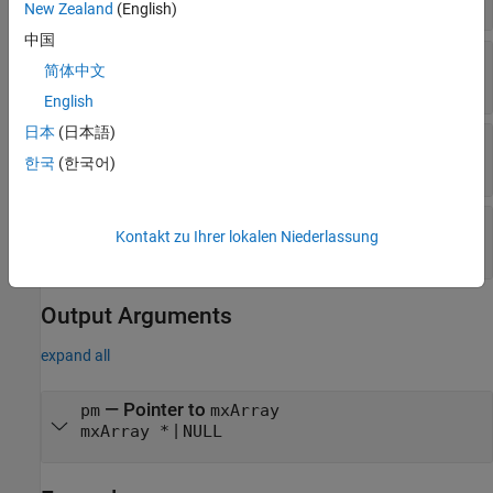
New Zealand
(English)
中国
— Dimensions array
dims
简体中文
array of
const mwSize
English
日本
(日本語)
— Number of fields
nfields
한국
(한국어)
int
— Field names
fieldnames
Kontakt zu Ihrer lokalen Niederlassung
const char **
Output Arguments
expand all
— Pointer to
pm
mxArray
|
mxArray *
NULL