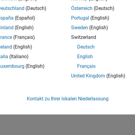
Deutschland
(Deutsch)
Österreich
(Deutsch)
España
(Español)
Portugal
(English)
ion History
inland
(English)
Sweden
(English)
uced in R2017b
rance
(Français)
Switzerland
Also
reland
(English)
Deutsch
talia
(Italiano)
English
s
Luxembourg
(English)
Français
 Data API Exceptions
United Kingdom
(English)
How useful was this informat
Kontakt zu Ihrer lokalen Niederlassung