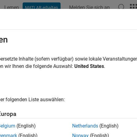
Lernen
Melden Sie sich an
MATLAB erhalten
ation
Beispiele
Funktionen
Apps
Videos
Answers
lab::Exception
en
e class for exceptions
ersetzte Inhalte (sofern verfügbar) sowie lokale Veranstaltung
n wir Ihnen die folgende Auswahl:
United States
.
ription
®
TLAB
C++ exceptions can be caught as
.
matlab::Exception
er folgenden Liste auswählen:
Details
Europa
space:
matlab
Belgium
(English)
Netherlands
(English)
de:
Exception.hpp
Denmark
(English)
Norway
(English)