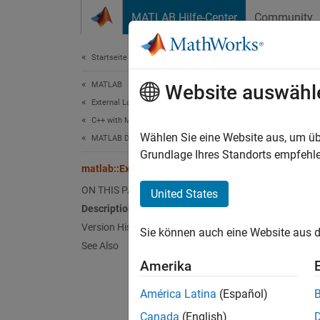
Weiter zum Inhalt
MATLAB Hilfe-Center
Community
Dokument
Startseite der Dokumentation
MATLAB
mat
Website auswähl
External Language Interfaces
C++ with MATLAB
C++ bas
Wählen Sie eine Website aus, um üb
MATLAB Data API for C++
Grundlage Ihres Standorts empfehle
matlab::Exception
Desc
ON THIS PAGE
United States
All MA
Description
Version History
Sie können auch eine Website aus d
Class 
See Also
Amerika
Name
América Latina
(Español)
Inclu
Canada
(English)