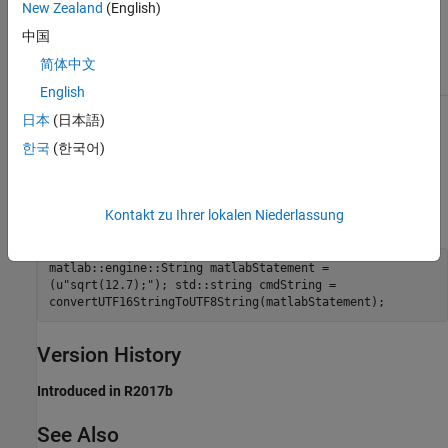
The input type
New Zealand
(English)
matlab::engine::TypeConversionException
cannot be
中国
converted to
.
std::string
简体中文
English
日本
(日本語)
Examples
한국
(한국어)
Convert String
Convert a
(UTF-16 string) to a
matlab::engine::String
Kontakt zu Ihrer lokalen Niederlassung
(UTF-8 string).
std::string
matlab::engine::String matlabStatement =
(u"sqrt(12.7);"); std::string cmdString =
convertUTF16StringToUTF8String(matlabStatement);
Version History
Introduced in R2017b
See Also