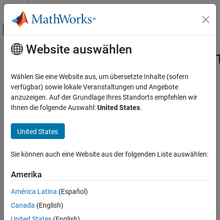
Weiter zum Inhalt
MATLAB Hilfe-Center
Umschaltung für Off-Canvas-Navigation
Website auswählen
Hauptinhalt
Startseite der Dokumentation
matlab::engine::convertUTF16String
MATLAB
Wählen Sie eine Website aus, um übersetzte Inhalte (sofern
External Language Interfaces
Convert UTF-16 string to UTF-8 string
verfügbar) sowie lokale Veranstaltungen und Angebote
C++ with MATLAB
anzuzeigen. Auf der Grundlage Ihres Standorts empfehlen wir
Description
Ihnen die folgende Auswahl:
United States
.
Call MATLAB from C++
std::string convertUTF16StringToUTF8String(const
matlab::engine::convertUTF16StringToUTF8String
United States
std::basic_string<char16_t>& utf16string)
ON THIS PAGE
Description
Sie können auch eine Website aus der folgenden Liste auswählen:
Convert a UTF-16 string to a UTF-8 string.
Parameters
Amerika
Include
Return Value
Exceptions
América Latina
(Español)
Namespace:
matlab::engine
Examples
Canada
(English)
Version History
United States
(English)