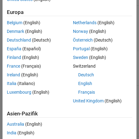
Include
MatlabEngine.hpp
See Also
Europa
Parameters
Belgium
(English)
Netherlands
(English)
A UTF-16 string
const
Denmark
(English)
Norway
(English)
std::basic_string<char16_t>&
utf16string
Deutschland
(Deutsch)
Österreich
(Deutsch)
España
(Español)
Portugal
(English)
Finland
(English)
Sweden
(English)
Return Value
France
(Français)
Switzerland
A UTF-8 string
std::string
Ireland
(English)
Deutsch
Italia
(Italiano)
English
Luxembourg
(English)
Français
Exceptions
United Kingdom
(English)
The function
matlab::engine::OutofMemoryException
Asien-Pazifik
failed to
allocate
Australia
(English)
memory.
India
(English)