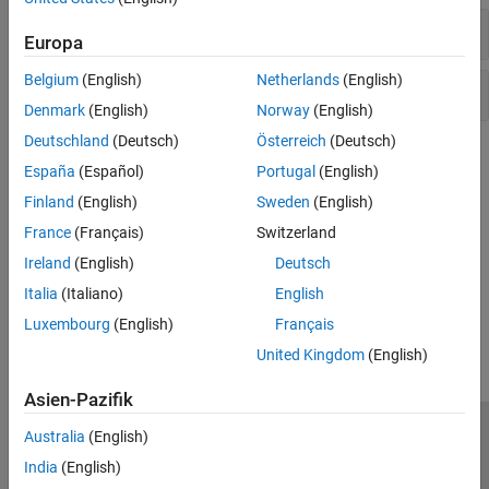
SICK 3-D Lidar Sensors
Europa
Belgium
(English)
Netherlands
(English)
SICK 2-D Lidar Sensor
Denmark
(English)
Norway
(English)
Deutschland
(Deutsch)
Österreich
(Deutsch)
Topics
España
(Español)
Portugal
(English)
Get Started with Lidar Toolbox Support Package for SICK Lidar
Finland
(English)
Sweden
(English)
Sensors
France
(Français)
Switzerland
Get started with SICK 3-D and 2-D lidar sensor data acquisition.
Ireland
(English)
Deutsch
Italia
(Italiano)
English
How useful was this information?
Luxembourg
(English)
Français
United Kingdom
(English)
Asien-Pazifik
Australia
(English)
Trust Center
Handelsmarken
Datenschutz-Richtlinien
India
(English)
Datendiebstahl verhindern
Status von Anwendungen
Kontakt