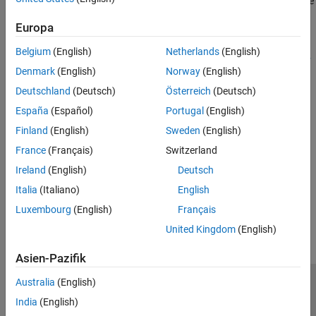
Toolbox verwenden. Weitere Informationen zur neuen Schnittstelle
GPIB-Schnittstelle
finden Sie unter
Bluetooth-Kommunikation
in MATLAB.
VISA-Schnittstelle
Europa
Weitere Informationen zur Umstellung Ihres bestehenden Codes
Belgium
(English)
Netherlands
(English)
auf die empfohlene Funktionalität finden Sie unter
Transition Your
Denmark
(English)
Norway
(English)
Code to bluetooth Interface
.
Deutschland
(Deutsch)
Österreich
(Deutsch)
Themen
España
(Español)
Portugal
(English)
Finland
(English)
Sweden
(English)
Transition Your Code to bluetooth Interface
Connect to Bluetooth devices using
instead of
bluetooth
France
(Français)
Switzerland
.
Bluetooth
Ireland
(English)
Deutsch
Italia
(Italiano)
English
How useful was this information?
Luxembourg
(English)
Français
United Kingdom
(English)
Asien-Pazifik
Australia
(English)
Trust Center
Handelsmarken
Datenschutz-Richtlinien
India
(English)
Datendiebstahl verhindern
Status von Anwendungen
Kontakt