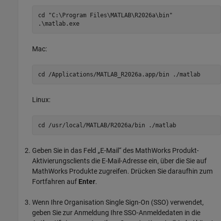
cd "C:\Program Files\MATLAB\
R2026a
\bin"
.\matlab.exe
Mac
:
cd /Applications/MATLAB_
R2026a
.app/bin ./matlab
Linux:
cd /usr/local/MATLAB/
R2026a
/bin ./matlab
Geben Sie in das Feld „E-Mail“ des MathWorks Produkt-
Aktivierungsclients die E-Mail-Adresse ein, über die Sie auf
MathWorks Produkte zugreifen. Drücken Sie daraufhin zum
Fortfahren auf
Enter
.
Wenn Ihre Organisation Single Sign-On (SSO) verwendet,
geben Sie zur Anmeldung Ihre SSO-Anmeldedaten in die