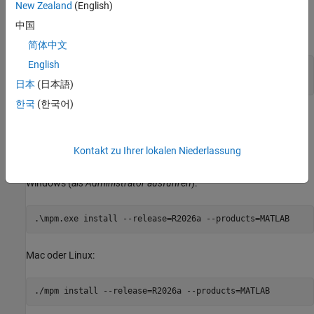
New Zealand
(English)
®
Öffnen Sie ein Linux
-Terminal und führen Sie die folgenden
中国
Befehle aus:
简体中文
English
wget https://www.mathworks.com/mpm/glnxa64/mpm chmod +x
mpm
日本
(日本語)
한국
(한국어)
MATLAB
installieren
Installieren Sie die neueste Version von MATLAB, indem Sie den
Kontakt zu Ihrer lokalen Niederlassung
Befehl
für Ihr Betriebssystem ausführen.
mpm install
Windows (
als Administrator ausführen
):
.\mpm.exe install --release=
R2026a
--products=MATLAB
Mac
oder Linux:
./mpm install --release=
R2026a
--products=MATLAB