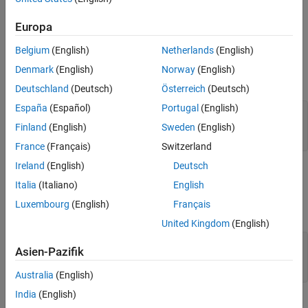
finden Sie unter
Herunterladen des MATLAB Package Manager
.
Europa
Windows
Belgium
(English)
Netherlands
(English)
®
Öffnen Sie eine Windows
PowerShell-Befehlszeile als
Denmark
(English)
Norway
(English)
Administrator und führen Sie den folgenden Befehl aus:
Deutschland
(Deutsch)
Österreich
(Deutsch)
España
(Español)
Portugal
(English)
Invoke-WebRequest -Uri
https://www.mathworks.com/mpm/win64/mpm -OutFile
Finland
(English)
Sweden
(English)
mpm.exe
France
(Français)
Switzerland
Ireland
(English)
Deutsch
Mac
Italia
(Italiano)
English
Öffnen Sie ein
Mac
-Terminal und führen Sie die folgenden Befehle
Luxembourg
(English)
Français
aus:
United Kingdom
(English)
curl -L -o ~/Downloads/mpm
Asien-Pazifik
https://www.mathworks.com/mpm/maca64/mpm cd ~/Downloads
chmod +x mpm
Australia
(English)
India
(English)
Linux