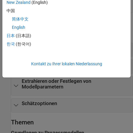
New Zealand
(English)
entweder in der Zeit- oder
Frequenzdomäne im Live Editor
中国
简体中文
Funktionen
English
alle erweitern
日本
(日本語)
한국
(한국어)
Erstellen des Prozessmodells
Kontakt zu Ihrer lokalen Niederlassung
Modellinitialisierung und Strukturparameter
Extrahieren oder Festlegen von
Modellparametern
Schätzoptionen
Themen
Grundlagen zu Prozessmodellen