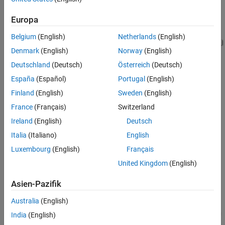
Europa
Belgium
(English)
Netherlands
(English)
Denmark
(English)
Norway
(English)
Deutschland
(Deutsch)
Österreich
(Deutsch)
España
(Español)
Portugal
(English)
Finland
(English)
Sweden
(English)
Load-Sensing Velocity Control Subsystem
France
(Français)
Switzerland
Ireland
(English)
Deutsch
Italia
(Italiano)
English
Luxembourg
(English)
Français
United Kingdom
(English)
Asien-Pazifik
Australia
(English)
India
(English)