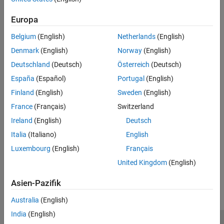
Test Bench Generation
Learn how HDL test bench generation works.
Europa
Choose a Test Bench for Generated HDL Code
Belgium
(English)
Netherlands
(English)
Select a generated test bench.
Denmark
(English)
Norway
(English)
Verify Generated Code Using HDL Test Bench from
Deutschland
(Deutsch)
Österreich
(Deutsch)
Configuration Parameters
España
(Español)
Portugal
(English)
Generate a HDL test bench to simulate and verify the generated
Finland
(English)
Sweden
(English)
HDL code for your design.
France
(Français)
Switzerland
Verify Generated Code Using HDL Test Bench at Command Line
Ireland
(English)
Deutsch
Learn how to generate a HDL test bench to verify the VHDL,
Italia
(Italiano)
English
Verilog or SystemVerilog Code.
Luxembourg
(English)
Français
How useful was this information?
United Kingdom
(English)
Asien-Pazifik
Australia
(English)
India
(English)