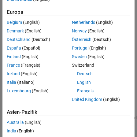
MATLAB Language Features Supported for HLS Code
Generation
Europa
You can generate HLS code from MATLAB code using the HDL
Belgium
(English)
Netherlands
(English)
Coder™ Workflow Advisor.
Denmark
(English)
Norway
(English)
Function Handles
Deutschland
(Deutsch)
Österreich
(Deutsch)
Function Handle Limitations for Code Generation
España
(Español)
Portugal
(English)
Use function handles in MATLAB code intended for code
Finland
(English)
Sweden
(English)
generation.
France
(Français)
Switzerland
Structures
Ireland
(English)
Deutsch
Structure Limitations for Code Generation
Italia
(Italiano)
English
Adhere to code generation restrictions for structures.
Luxembourg
(English)
Français
Troubleshooting
United Kingdom
(English)
Resolve Error: Variables Must Be Fully Defined Before Use
Asien-Pazifik
Troubleshoot code generation error when variables are not defined
Australia
(English)
before use.
India
(English)