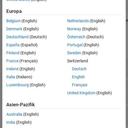
opt.MethodOptions.EpochNumber = 40;

fis = tunefis(inFIS,[],inputData,outputData,opt);
Europa
uses the Command Window display options only when the
tunefis
Belgium
(English)
Netherlands
(English)
property of a
object is
.
Display
tunefisOptions
"tuningonly"
Denmark
(English)
Norway
(English)
Deutschland
(Deutsch)
Österreich
(Deutsch)
Method and Termination Conditions
España
(Español)
Portugal
(English)
expand all
Finland
(English)
Sweden
(English)
France
(Français)
Switzerland
—
Optimization method
OptimizationMethod
(default) |
1
0
Ireland
(English)
Deutsch
Italia
(Italiano)
English
—
Maximum number of training
EpochNumber
Luxembourg
(English)
Français
epochs
United Kingdom
(English)
(default) |
positive integer
10
Asien-Pazifik
—
Training error goal
ErrorGoal
Australia
(English)
(default) |
scalar
0
India
(English)