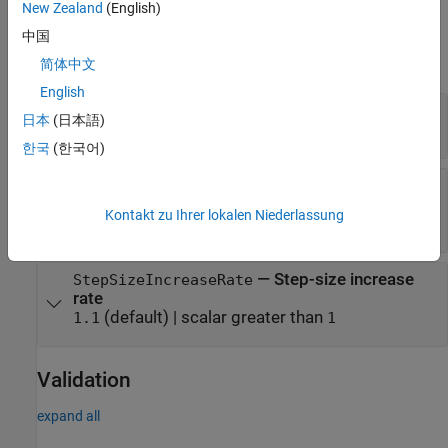
New Zealand
(English)
Step Size
中国
expand all
简体中文
English
—
Initial training step size
InitialStepSize
日本
(日本語)
(default) |
positive scalar
0.01
한국
(한국어)
—
Step-size decrease
StepSizeDecreaseRate
rate
Kontakt zu Ihrer lokalen Niederlassung
(default) |
positive scalar less than
0.9
1
—
Step-size increase
StepSizeIncreaseRate
rate
(default) |
scalar greater than
1.1
1
Validation
expand all