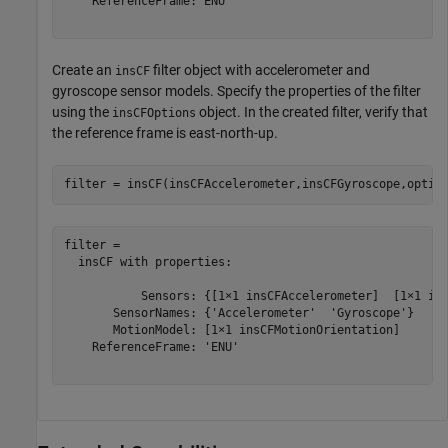
    ReferenceFrame: ENU

Create an
filter object with accelerometer and
insCF
gyroscope sensor models. Specify the properties of the filter
using the
object. In the created filter, verify that
insCFOptions
the reference frame is east-north-up.
filter = insCF(insCFAccelerometer,insCFGyroscope,optio
filter = 

  insCF with properties:

           Sensors: {[1×1 insCFAccelerometer]  [1×1 ins
       SensorNames: {'Accelerometer'  'Gyroscope'}

       MotionModel: [1×1 insCFMotionOrientation]

    ReferenceFrame: 'ENU'
