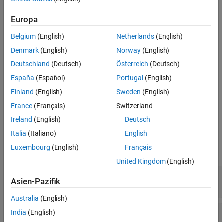
Description
See Also
returns an
object with
= insCFOptions
insCFOptions
options
Europa
default property values.
Belgium
(English)
Netherlands
(English)
set properties
= insCFOptions(
)
options
PropertyName=Value
Denmark
(English)
Norway
(English)
using one or more name-value arguments. For example,
Deutschland
(Deutsch)
Österreich
(Deutsch)
sets the reference frame used in the
ReferenceFrame="ENU"
insCF
España
(Español)
Portugal
(English)
object as the east-north-up (ENU) frame. Unspecified properties
have default values.
Finland
(English)
Sweden
(English)
France
(Français)
Switzerland
example
Ireland
(English)
Deutsch
Properties
Italia
(Italiano)
English
Luxembourg
(English)
Français
expand all
United Kingdom
(English)
—
Data type of
variables
Datatype
insCF
Asien-Pazifik
(default) |
"double"
"single"
Australia
(English)
—
Reference frame of
ReferenceFrame
insCF
India
(English)
object