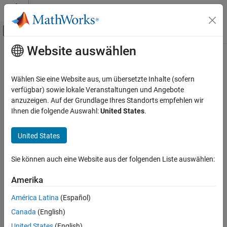
Weiter zum Inhalt
MATLAB Hilfe-Center
Umschaltung für Off-Canvas-Navigation
Website auswählen
Hauptinhalt
Startseite der Dokumentation
insCFOptions
Radar
Wählen Sie eine Website aus, um übersetzte Inhalte (sofern
Robotics and Autonomous Systems
Options for configuration of
object
verfügbar) sowie lokale Veranstaltungen und Angebote
insCF
Since R2026a
anzuzeigen. Auf der Grundlage Ihres Standorts empfehlen wir
Sensor Fusion and Tracking Toolbox
expand all in page
Ihnen die folgende Auswahl:
United States
.
Inertial Sensor Fusion
Description
United States
insCFOptions
The
object specifies properties for an
object.
insCFOptions
insCF
ON THIS PAGE
Sie können auch eine Website aus der folgenden Liste auswählen:
Description
Creation
Creation
Amerika
Properties
Syntax
América Latina
(Español)
Examples
options = insCFOptions
Canada
(English)
Extended Capabilities
options = insCFOptions(PropertyName=Value)
Version History
United States
(English)