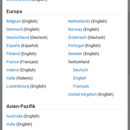
Europa
Belgium
(English)
Netherlands
(English)
Trust Center
Handelsmarken
Datenschutz-Richtlinien
Denmark
(English)
Norway
(English)
Datendiebstahl verhindern
Status von Anwendungen
Kontakt
Deutschland
(Deutsch)
Österreich
(Deutsch)
© 1994-2026 The MathWorks, Inc.
España
(Español)
Portugal
(English)
Finland
(English)
Sweden
(English)
Website auswählen
Deutschland
France
(Français)
Switzerland
Ireland
(English)
Deutsch
Italia
(Italiano)
English
Luxembourg
(English)
Français
United Kingdom
(English)
Asien-Pazifik
Australia
(English)
India
(English)