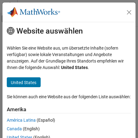
Weiter zum Inhalt
MATLAB Hilfe-Center
Umschaltung für Off-Canvas-Navigation
Website auswählen
Hauptinhalt
Startseite der Dokumentation
Radar
Wählen Sie eine Website aus, um übersetzte Inhalte (sofern
Robotics and Autonomous Systems
verfügbar) sowie lokale Veranstaltungen und Angebote
How useful was this information?
anzuzeigen. Auf der Grundlage Ihres Standorts empfehlen wir
Ihnen die folgende Auswahl:
United States
.
United States
Sie können auch eine Website aus der folgenden Liste auswählen:
Amerika
América Latina
(Español)
Canada
(English)
United States
(English)