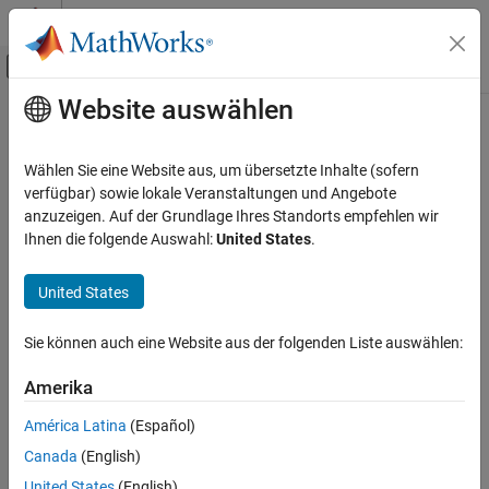
Weiter zum Inhalt
MATLAB Hilfe-Center
Umschaltung für Off-Canvas-Navigation
Website auswählen
Hauptinhalt
Startseite der Dokumentation
revert
Codegenerierung
Wählen Sie eine Website aus, um übersetzte Inhalte (sofern
FPGA-, ASIC und SoC-Entwicklung
Class:
OptimizationResult
verfügbar) sowie lokale Veranstaltungen und Angebote
anzuzeigen. Auf der Grundlage Ihres Standorts empfehlen wir
Fixed-Point Designer
Revert system data types and settings changed during
Ihnen die folgende Auswahl:
United States
.
Automated Data Type Conversion
optimization to original state
Data Type Optimization in Simulink
United States
expand all in page
revert
Syntax
Sie können auch eine Website aus der folgenden Liste auswählen:
ON THIS PAGE
revert(result)
Syntax
Amerika
Description
Description
América Latina
(Español)
Input Arguments
reverts the changes made during optimization,
revert(
)
result
Canada
(English)
including system settings and data types, to their original state.
Considerations
United States
(English)
Version History