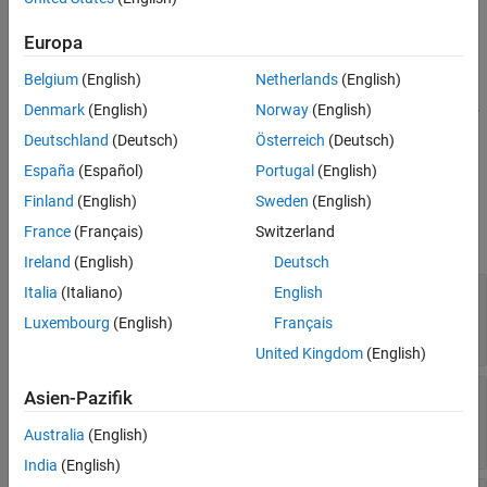
specifies a numeric tolerance for the output signal specified by
See Also
and
, with the tolerance type specified by
blockPath
portIndex
Europa
and value specified by
.
tolType
tolValue
Belgium
(English)
Netherlands
(English)
addTolerance(
,
,
,
,
,
options
blockPath
portIndex
tolType
tolValue
Denmark
(English)
Norway
(English)
specifies a tolerance and options for
)
'LoggingInfo',logInfo
Deutschland
(Deutsch)
Österreich
(Deutsch)
logging information with
.
Simulink.SimulationData.LoggingInfo
España
(Español)
Portugal
(English)
Input Arguments
Finland
(English)
Sweden
(English)
France
(Français)
Switzerland
expand all
Ireland
(English)
Deutsch
—
Associated
Italia
(Italiano)
English
options
object
fxpOptimizationOptions
Luxembourg
(English)
Français
fxpOptimizationOptions
United Kingdom
(English)
—
Path to block for which to add
blockPath
Asien-Pazifik
tolerance
block path name
Australia
(English)
India
(English)