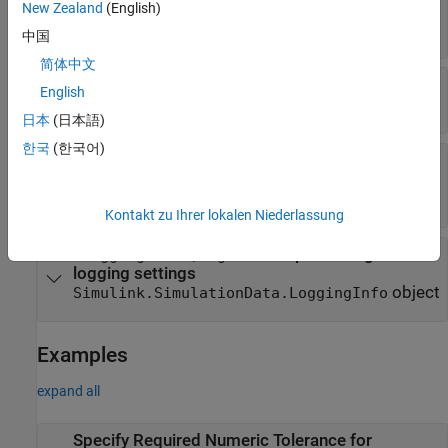
—
Index of output port of block
New Zealand
(English)
portIndex
scalar integer
中国
简体中文
—
Type of tolerance to specify
tolType
English
|
|
'AbsTol'
'RelTol'
'TimeTol'
日本
(日本語)
한국
(한국어)
—
Difference between the original
tolValue
output and the output of the new design
scalar double
Kontakt zu Ihrer lokalen Niederlassung
—
Optional signal
'LoggingInfo',logInfo
logging settings
object
Simulink.SimulationData.LoggingInfo
Examples
expand all
Specify Required Numeric Tolerance for