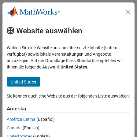
Weiter zum Inhalt
MATLAB Hilfe-Center
Umschaltung für Off-Canvas-Navigation
Website auswählen
Hauptinhalt
Startseite der Dokumentation
addTolerance
Codegenerierung
Wählen Sie eine Website aus, um übersetzte Inhalte (sofern
FPGA-, ASIC und SoC-Entwicklung
Class:
fxpOptimizationOptions
verfügbar) sowie lokale Veranstaltungen und Angebote
anzuzeigen. Auf der Grundlage Ihres Standorts empfehlen wir
Fixed-Point Designer
Specify numeric tolerance for optimized system
Ihnen die folgende Auswahl:
United States
.
Automated Data Type Conversion
Data Type Optimization in Simulink
expand all in page
United States
Syntax
addTolerance
Sie können auch eine Website aus der folgenden Liste auswählen:
addTolerance(options,blockPath,portIndex,tolType,tolValue)
ON THIS PAGE
addTolerance(options,blockPath,portIndex,tolType,tolValue,
Syntax
Amerika
'LoggingInfo',logInfo)
Description
América Latina
(Español)
Input Arguments
Description
Canada
(English)
Examples
addTolerance(
,
,
,
,
)
options
blockPath
portIndex
tolType
tolValue
United States
(English)
Version History