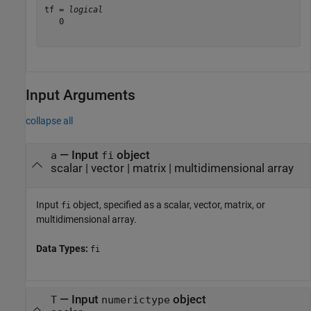
tf = 
logical
   0

Input Arguments
collapse all
—
Input
object
a
fi
scalar
|
vector
|
matrix
|
multidimensional array
Input
object, specified as a scalar, vector, matrix, or
fi
multidimensional array.
Data Types:
fi
—
Input
object
T
numerictype