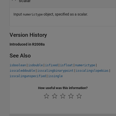
scalar
Input
object, specified as a scalar.
numerictype
Version History
Introduced in R2008a
See Also
|
|
|
|
|
isboolean
isdouble
isfixed
isfloat
numerictype
|
|
|
isscaleddouble
isscalingbinarypoint
isscalingslopebias
|
isscalingunspecified
issingle
How useful was this information?