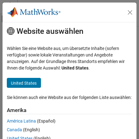
Weiter zum Inhalt
MATLAB Hilfe-Center
Umschaltung für Off-Canvas-Navigation
Website auswählen
Hauptinhalt
Startseite der Dokumentation
isscaledtype
Codegenerierung
Wählen Sie eine Website aus, um übersetzte Inhalte (sofern
FPGA-, ASIC und SoC-Entwicklung
Determine whether input is fixed-point or scaled double data type
verfügbar) sowie lokale Veranstaltungen und Angebote
anzuzeigen. Auf der Grundlage Ihres Standorts empfehlen wir
Fixed-Point Designer
collapse all in page
Ihnen die folgende Auswahl:
United States
.
Data Types Exploration
Syntax
Fixed-Point Specification
United States
tf = isscaledtype(a)
Fixed-Point Specification in MATLAB
tf = isscaledtype(T)
Functions for Programming and Data Types
Sie können auch eine Website aus der folgenden Liste auswählen:
Description
isscaledtype
Amerika
returns
(
) when the
tf = isscaledtype(
)
1
true
DataType
a
ON THIS PAGE
property of
object
is
or
. Otherwise, it
fi
a
Fixed
ScaledDouble
América Latina
(Español)
returns
(
).
Syntax
0
false
Canada
(English)
Description
example
United States
(English)
Examples