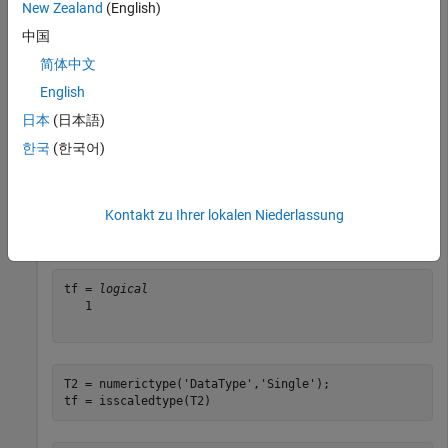
New Zealand
(English)
中国
tf = 
logical
简体中文
   1

English
日本
(日本語)
Create a
object and determine whether its
numerictype
한국
(한국어)
property is set to
or
.
DataType
Fixed
ScaledDouble
T1 = numerictype(
'DataType'
,
'ScaledDouble'
);

Kontakt zu Ihrer lokalen Niederlassung
tf = isscaledtype(T1)
tf = 
logical
   1

T2 = numerictype(
'DataType'
,
'Single'
);

tf = isscaledtype(T2)