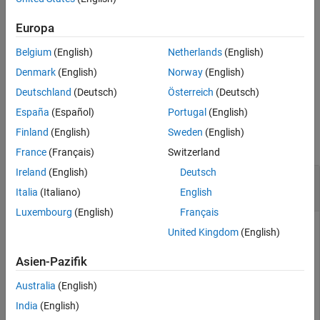
Input Arguments
returns
(
) when the
tf = isscaledtype(
)
1
true
DataType
Europa
T
Version History
property of
object
is
or
.
numerictype
T
Fixed
ScaledDouble
See Also
Belgium
(English)
Netherlands
(English)
Otherwise, it returns
(
).
0
false
Denmark
(English)
Norway
(English)
example
Deutschland
(Deutsch)
Österreich
(Deutsch)
España
(Español)
Portugal
(English)
Examples
Finland
(English)
Sweden
(English)
collapse all
France
(Français)
Switzerland
Ireland
(English)
Deutsch
Determine Whether Input Is Fixed-Point or
Scaled Double Data Type
Italia
(Italiano)
English
Luxembourg
(English)
Français
United Kingdom
(English)
Create a
object and determine whether its
fi
DataType
Asien-Pazifik
property is set to
or
.
Fixed
ScaledDouble
Australia
(English)
a = fi([pi,pi/2]);

India
(English)
tf = isscaledtype(a)