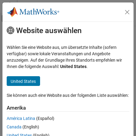
Weiter zum Inhalt
MATLAB Hilfe-Center
Umschaltung für Off-Canvas-Navigation
Website auswählen
Hauptinhalt
Startseite der Dokumentation
ispropequal
Codegenerierung
Wählen Sie eine Website aus, um übersetzte Inhalte (sofern
FPGA-, ASIC und SoC-Entwicklung
Determine whether properties of two
objects are equal
verfügbar) sowie lokale Veranstaltungen und Angebote
fi
anzuzeigen. Auf der Grundlage Ihres Standorts empfehlen wir
Fixed-Point Designer
collapse all in page
Ihnen die folgende Auswahl:
United States
.
Data Types Exploration
Syntax
Fixed-Point Specification
United States
tf = ispropequal(a,b)
Fixed-Point Specification in MATLAB
Description
Functions for Programming and Data Types
Sie können auch eine Website aus der folgenden Liste auswählen:
returns
(
) if
and
are both
tf = ispropequal(
)
1
true
a
b
fi
a,b
ispropequal
Amerika
objects and have the same properties. Otherwise, it returns
0
ON THIS PAGE
(
).
false
América Latina
(Español)
Syntax
Canada
(English)
example
Description
United States
(English)
Examples