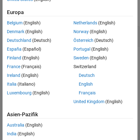
Examples
Input Arguments
Europa
Tips
collapse all
Version History
Belgium
(English)
Netherlands
(English)
See Also
Determine Whether Properties of Two
Denmark
(English)
Norway
(English)
fi
Objects Are Equal
Deutschland
(Deutsch)
Österreich
(Deutsch)
España
(Español)
Portugal
(English)
Finland
(English)
Sweden
(English)
Create two
objects and determine whether they have the
fi
France
(Français)
Switzerland
same properties.
Ireland
(English)
Deutsch
Italia
(Italiano)
English
F = fimath;

Luxembourg
(English)
Français
a = fi(pi);

United Kingdom
(English)
b = fi(pi,F);

c = fi(pi/2,F);

d = fi(pi/2,0);

Asien-Pazifik
tf = ispropequal(a,b)
Australia
(English)
India
(English)