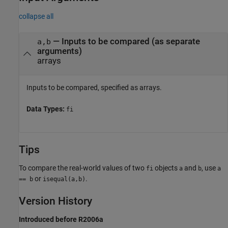
collapse all
—
Inputs to be compared (as separate
a,b
arguments)
arrays
Inputs to be compared, specified as arrays.
Data Types:
fi
Tips
To compare the real-world values of two
objects
and
, use
fi
a
b
a
or
.
== b
isequal(a,b)
Version History
Introduced before R2006a