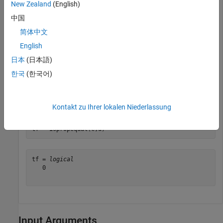
New Zealand
(English)
tf = 
logical
   1

中国
简体中文
English
tf = ispropequal(b,c)
日本
(日本語)
한국
(한국어)
tf = 
logical
   0

Kontakt zu Ihrer lokalen Niederlassung
tf = ispropequal(c,d)
tf = 
logical
   0

Input Arguments