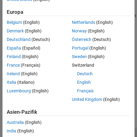
Um das mathematische Verhalten von Computerhardware zu
Testen und Debuggen
simulieren oder effizienten Code aus einem Modell zu generieren,
Europa
können Sie mit Fixed-Point Designer™ die numerischen Datentypen
von Signalen und Parametern festlegen.
Belgium
(English)
Netherlands
(English)
Denmark
(English)
Norway
(English)
Kategorien
Deutschland
(Deutsch)
Österreich
(Deutsch)
Darstellung digitaler Zahlen
España
(Español)
Portugal
(English)
Darstellung von Festkomma- und Gleitkommazahlen
Finland
(English)
Sweden
(English)
Festkomma-Konzepte
France
(Français)
Switzerland
Quantisierung und Festkomma-Arithmetik
Ireland
(English)
Deutsch
Datentyp-Konvertierung und -Casting
Italia
(Italiano)
English
Konvertierungen zwischen Datentypen
Luxembourg
(English)
Français
How useful was this information?
United Kingdom
(English)
Asien-Pazifik
Australia
(English)
India
(English)