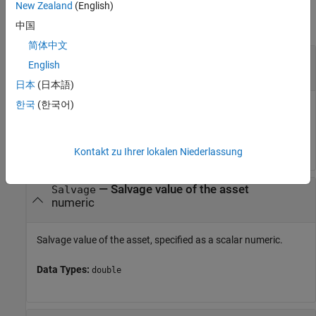
New Zealand
(English)
collapse all
中国
简体中文
—
Initial value of the asset
Cost
English
numeric
日本
(日本語)
한국
(한국어)
Initial value of the asset, specified as a scalar numeric.
Data Types:
double
Kontakt zu Ihrer lokalen Niederlassung
—
Salvage value of the asset
Salvage
numeric
Salvage value of the asset, specified as a scalar numeric.
Data Types:
double