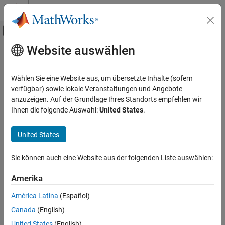
Weiter zum Inhalt
MATLAB Hilfe-Center
Umschaltung für Off-Canvas-Navigation
Website auswählen
Hauptinhalt
Startseite der Dokumentation
depstln
Computational Finance
Wählen Sie eine Website aus, um übersetzte Inhalte (sofern
Straight-line depreciation schedule
verfügbar) sowie lokale Veranstaltungen und Angebote
Financial Toolbox
anzuzeigen. Auf der Grundlage Ihres Standorts empfehlen wir
Financial Data Analytics
collapse all in page
Ihnen die folgende Auswahl:
United States
.
Cash Flows
Syntax
United States
depstln
Depreciation = depstln(Cost,Salvage,Life)
Description
ON THIS PAGE
Sie können auch eine Website aus der folgenden Liste auswählen:
Syntax
computes the
= depstln(
,
,
)
Depreciation
Cost
Salvage
Life
Description
Amerika
straight-line depreciation for an asset.
Examples
América Latina
(Español)
Input Arguments
example
Canada
(English)
Output Arguments
Examples
More About
United States
(English)