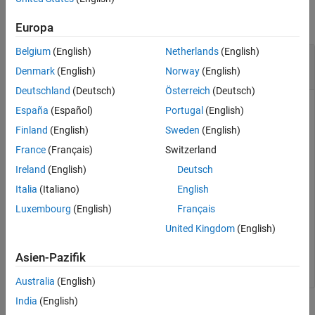
Version History
collapse all
Europa
See Also
Belgium
(English)
Netherlands
(English)
Compute the Straight-Line Depreciation for an
Asset
Denmark
(English)
Norway
(English)
Deutschland
(Deutsch)
Österreich
(Deutsch)
España
(Español)
Portugal
(English)
This example shows how to calculate the straight-line
Finland
(English)
Sweden
(English)
depreciation for an asset that costs $13,000 with a life of 10
France
(Français)
Switzerland
years. The salvage value of the asset is $1000.
Ireland
(English)
Deutsch
Italia
(Italiano)
English
Depreciation = depstln(13000, 1000, 10)
Luxembourg
(English)
Français
United Kingdom
(English)
Depreciation = 

Asien-Pazifik
Australia
(English)
India
(English)
Input Arguments