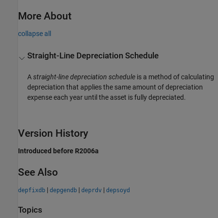
More About
collapse all
Straight-Line Depreciation Schedule
A
straight-line depreciation schedule
is a method of calculating
depreciation that applies the same amount of depreciation
expense each year until the asset is fully depreciated.
Version History
Introduced before R2006a
See Also
|
|
|
depfixdb
depgendb
deprdv
depsoyd
Topics