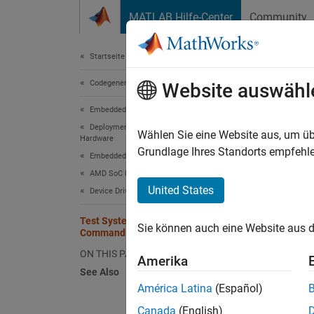
Weiter zum Inhalt
MATLAB Hilfe-Center
Community
Dokument
Startseite der Dokumentation
Codegenerierung
Tes
Website auswähl
Embedded Coder
Deployment, Integration, and Supported
Wählen Sie eine Website aus, um üb
Hardware
Step 5 
Grundlage Ihres Standorts empfehle
Embedded Coder Supported Hardware
AMD SoC Devices
4
United States
Device Driver Blocks
5
Test System Object on MATLAB
Sie können auch eine Website aus d
6
Command Line
ON THIS PAGE
Amerika
See Also
Before 
América Latina
(Español)
in the
Canada
(English)