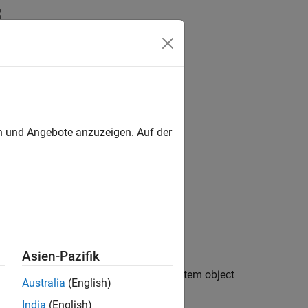
n
Apps
Videos
Answers
d Line
en und Angebote anzuzeigen. Auf der
Asien-Pazifik
that you check the operation of the System object
Australia
(English)
India
(English)