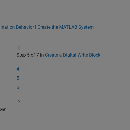
mination Behavior
|
Create the MATLAB System
Step 5 of 7 in
Create a Digital Write Block
4
5
6
ion?