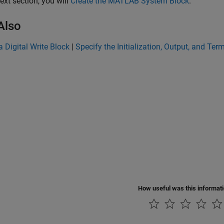
next section, you will
Create the MATLAB System Block
.
Also
a Digital Write Block
|
Specify the Initialization, Output, and Ter
How useful was this informat