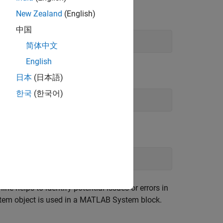
New Zealand
(English)
中国
简体中文
English
日本
(日本語)
한국
(한국어)
 helps to identify potential issues or errors in
tem object is used in a
MATLAB System
block.