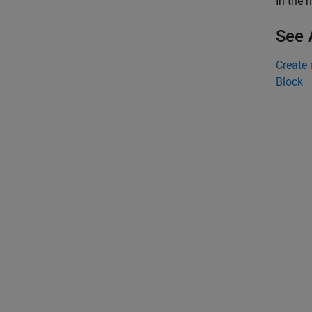
In the 
See 
Create 
Block