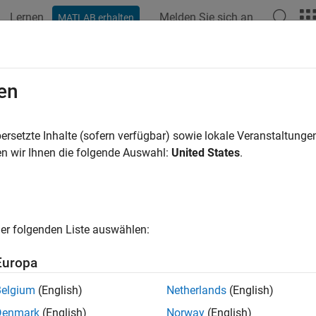
Lernen
Melden Sie sich an
MATLAB erhalten
ation
Beispiele
Funktionen
Blöcke
Modelleinstellunge
t System Object on
MATLAB
Comman
en
ersetzte Inhalte (sofern verfügbar) sowie lokale Veranstaltung
of 7 in
Create a Digital Write Block
n wir Ihnen die folgende Auswahl:
United States
.
er folgenden Liste auswählen:
Europa
®
importing the System object™ to Simulink
, it is recommended 
Belgium
(English)
Netherlands
(English)
®
 MATLAB
command line.
Denmark
(English)
Norway
(English)