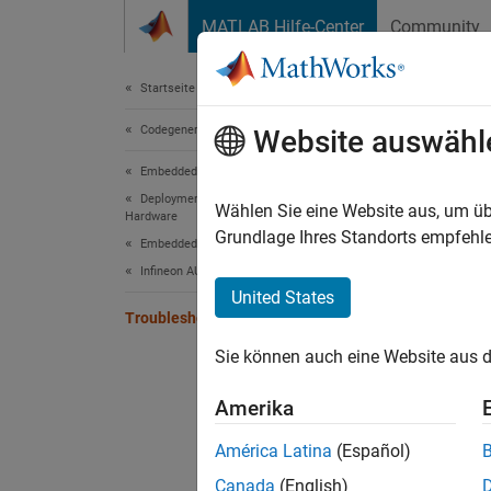
Weiter zum Inhalt
MATLAB Hilfe-Center
Community
Dokument
Startseite der Dokumentation
Codegenerierung
Tro
Website auswähl
Embedded Coder
Deployment, Integration, and Supported
Resolv
Wählen Sie eine Website aus, um üb
Hardware
For que
Grundlage Ihres Standorts empfehle
Embedded Coder Supported Hardware
Infineon AURIX TC4x
Common
United States
Common
Troubleshooting
to fix 
Sie können auch eine Website aus d
Amerika
América Latina
(Español)
Canada
(English)