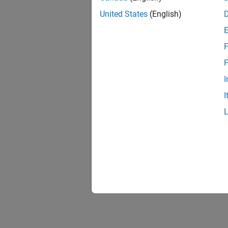
United States
(English)
F
F
I
I