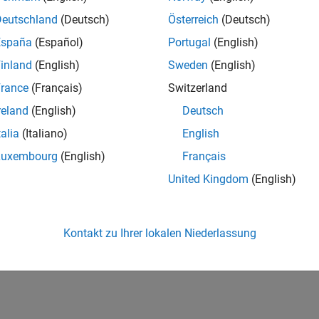
Deutschland
(Deutsch)
Österreich
(Deutsch)
España
(Español)
Portugal
(English)
inland
(English)
Sweden
(English)
rance
(Français)
Switzerland
reland
(English)
Deutsch
talia
(Italiano)
English
Luxembourg
(English)
Français
United Kingdom
(English)
Kontakt zu Ihrer lokalen Niederlassung