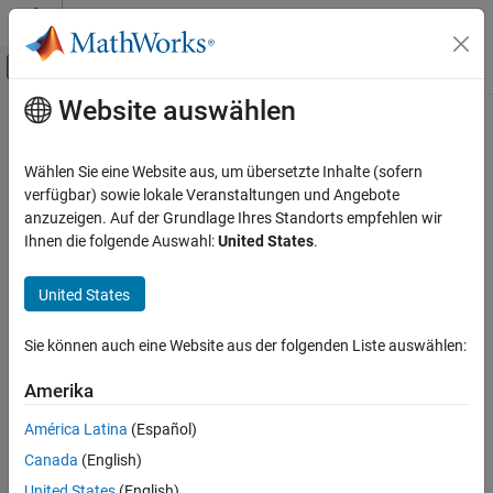
Weiter zum Inhalt
MATLAB Hilfe-Center
Umschaltung für Off-Canvas-Navigation
Website auswählen
Hauptinhalt
Startseite der Dokumentation
RTW.TflCOperationEntry
Codegenerierung
Wählen Sie eine Website aus, um übersetzte Inhalte (sofern
Create code replacement table entry for an operator
verfügbar) sowie lokale Veranstaltungen und Angebote
Embedded Coder
anzuzeigen. Auf der Grundlage Ihres Standorts empfehlen wir
Code and Tool Customization
collapse all in page
Ihnen die folgende Auswahl:
United States
.
Code Replacement Customization
Syntax
Library Development
United States
obj = RTW.TflCOperationEntry
Embedded Coder
Description
Sie können auch eine Website aus der folgenden Liste auswählen:
Code and Tool Customization
creates a handle,
, to a code
= RTW.TflCOperationEntry
obj
obj
Code Replacement Customization
Amerika
replacement table entry for an operator. The entry maps a
Operator Replacement
conceptual representation of an operator to an implementation
América Latina
(Español)
(replacement) representation.
Embedded Coder
Canada
(English)
Code and Tool Customization
example
United States
(English)