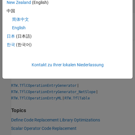
New Zealand
(English)
handle
中国
简体中文
The
is a handle to the created code replacement table
obj
entry for an operator.
English
日本
(日本語)
한국
(한국어)
Version History
Introduced in R2007b
Kontakt zu Ihrer lokalen Niederlassung
See Also
|
RTW.TflCOperationEntryGenerator
|
RTW.TflCOperationEntryGenerator_NetSlope
|
RTW.TflCOperationEntryML
RTW.TflTable
Topics
Define Code Replacement Library Optimizations
Scalar Operator Code Replacement