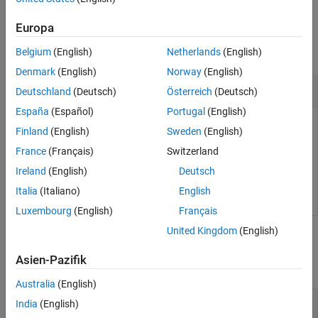
Code Replacement Customization
Examples
Fixed-Point Operator Replacement
Europa
collapse all
Belgium
(English)
Netherlands
(English)
RTW.TflCOperationEntry
Denmark
(English)
Norway
(English)
ON THIS PAGE
Create Table Entry for Operator
Syntax
Deutschland
(Deutsch)
Österreich
(Deutsch)
Description
España
(Español)
Portugal
(English)
This example shows how to create a code replacement table
Examples
Finland
(English)
Sweden
(English)
entry for an operator,
.
hEnt
Output Arguments
France
(Français)
Switzerland
Version History
Ireland
(English)
Deutsch
See Also
hEnt = RTW.TflCOperationEntry;
Italia
(Italiano)
English
Luxembourg
(English)
Français
United Kingdom
(English)
Output Arguments
Asien-Pazifik
collapse all
Australia
(English)
— Handle to code replacement table entry
obj
India
(English)
for an operator