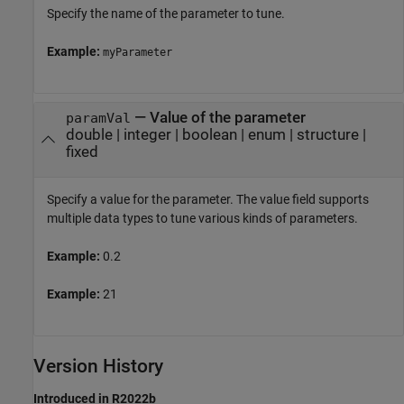
Specify the name of the parameter to tune.
Example:
myParameter
—
Value of the parameter
paramVal
double
|
integer
|
boolean
|
enum
|
structure
|
fixed
Specify a value for the parameter. The value field supports
multiple data types to tune various kinds of parameters.
Example:
0.2
Example:
21
Version History
Introduced in R2022b