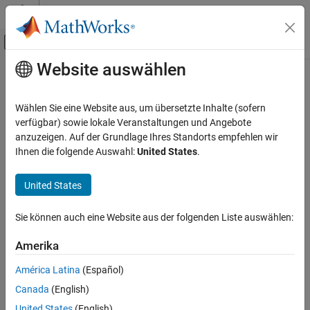
Weiter zum Inhalt
MATLAB Hilfe-Center
Umschaltung für Off-Canvas-Navigation
Website auswählen
Hauptinhalt
Startseite der Dokumentation
writeParameter
Codegenerierung
Wählen Sie eine Website aus, um übersetzte Inhalte (sofern
Write or tune application parameter
verfügbar) sowie lokale Veranstaltungen und Angebote
Embedded Coder
Since R2022b
anzuzeigen. Auf der Grundlage Ihres Standorts empfehlen wir
Deployment, Integration, and Supported
collapse all in page
Ihnen die folgende Auswahl:
United States
.
Hardware
Embedded Coder Support Package for Linux
Syntax
Applications
United States
writeParameter(tg, appName, paramName, paramVal)
writeParameter
Sie können auch eine Website aus der folgenden Liste auswählen:
Description
ON THIS PAGE
Amerika
writes or
Syntax
writeParameter(
,
,
,
)
tg
appName
paramName
paramVal
tunes the specified parameter on an application.
Description
América Latina
(Español)
Examples
Canada
(English)
example
Input Arguments
United States
(English)