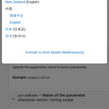
New Zealand
(English)
Object represents a target computer. Use the object to
中国
establish the connection with Linux target, to deploy the
简体中文
applications on Linux target, and perform several other
actions.
English
日本
(日本語)
Example:
myTargetHandle
한국
(한국어)
—
Name of the application
appName
Kontakt zu Ihrer lokalen Niederlassung
character vector
|
string scalar
Specify the application name to tune a parameter.
Example:
myApplication
—
Name of the parameter
paramName
character vector
|
string scalar