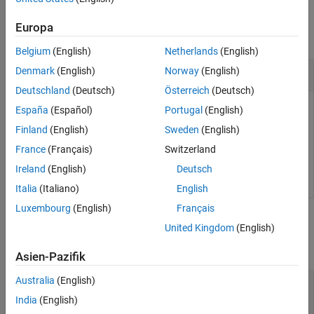
Version History
Examples
See Also
Europa
collapse all
Belgium
(English)
Netherlands
(English)
Tune a Parameter
Denmark
(English)
Norway
(English)
Deutschland
(Deutsch)
Österreich
(Deutsch)
Change the value of the parameter
to the value
myParameter
España
(Español)
Portugal
(English)
of the application
.
myValue
myApplication
Finland
(English)
Sweden
(English)
France
(Français)
Switzerland
tg.writeParameter(
'myApplication'
,
'myParameter'
,
'myVal
Ireland
(English)
Deutsch
Italia
(Italiano)
English
Luxembourg
(English)
Français
Input Arguments
United Kingdom
(English)
collapse all
Asien-Pazifik
Australia
(English)
—
Object representing a target computer
tg
handle
India
(English)