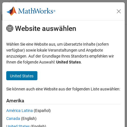
Weiter zum Inhalt
MATLAB Hilfe-Center
Umschaltung für Off-Canvas-Navigation
Website auswählen
Hauptinhalt
Startseite der Dokumentation
uninstallTarget
Codegenerierung
Wählen Sie eine Website aus, um übersetzte Inhalte (sofern
Delete docker image on target computer
verfügbar) sowie lokale Veranstaltungen und Angebote
Embedded Coder
Since R2022b
anzuzeigen. Auf der Grundlage Ihres Standorts empfehlen wir
Deployment, Integration, and Supported
collapse all in page
Ihnen die folgende Auswahl:
United States
.
Hardware
Embedded Coder Support Package for Linux
Syntax
Applications
United States
uninstallTarget(tg)
uninstallTarget
Sie können auch eine Website aus der folgenden Liste auswählen:
Description
ON THIS PAGE
Amerika
deletes the docker image, docker container,
Syntax
uninstallTarget(
)
tg
and deployed applications on the target.
Description
América Latina
(Español)
Examples
Canada
(English)
example
Input Arguments
United States
(English)