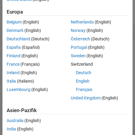
Version History
Examples
See Also
Europa
collapse all
Belgium
(English)
Netherlands
(English)
Uninstall Target
Denmark
(English)
Norway
(English)
Deutschland
(Deutsch)
Österreich
(Deutsch)
Create a target object and add a target with name
España
(Español)
Portugal
(English)
containing user name
and password
LinuxTarget1
user1
Finland
(English)
Sweden
(English)
.
myPassword
France
(Français)
Switzerland
Ireland
(English)
Deutsch
tgs = linux.Targets();

tg = tgs.addTarget(
"LinuxTarget1"
, 
"178.10.10.1"
, 
"use
Italia
(Italiano)
English
Luxembourg
(English)
Français
Uninstall the target.
United Kingdom
(English)
Asien-Pazifik
tg.uninstallTarget();
Australia
(English)
India
(English)