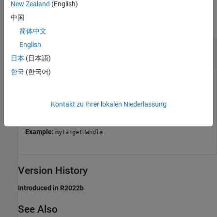
Input Arguments
New Zealand
(English)
中国
collapse all
简体中文
English
—
Object representing a target computer
tg
handle
日本
(日本語)
한국
(한국어)
Object represents a target computer. Use the object to
establish the connection with Linux target, to deploy the
applications on Linux target, and perform several other
Kontakt zu Ihrer lokalen Niederlassung
actions.
Example:
myTargetHandle
Version History
Introduced in R2022b
See Also