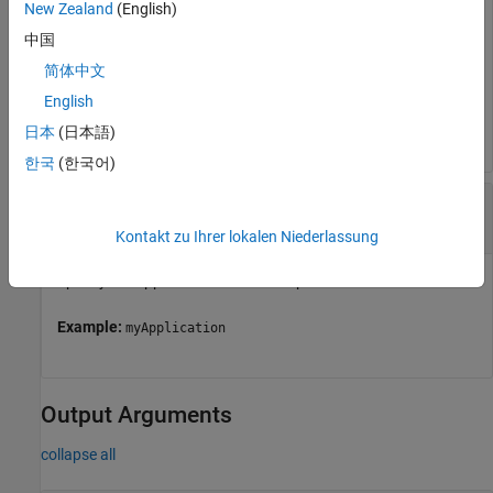
Object represents a target computer. Use the object to
New Zealand
(English)
establish the connection with Linux target, to deploy the
中国
applications on Linux target, and perform several other
简体中文
actions.
English
Example:
myTargetHandle
日本
(日本語)
한국
(한국어)
—
Name of the application
appName
character vector
|
string scalar
Kontakt zu Ihrer lokalen Niederlassung
Specify the application name to stop the measurement.
Example:
myApplication
Output Arguments
collapse all