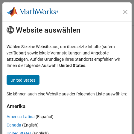
Weiter zum Inhalt
MATLAB Hilfe-Center
Umschaltung für Off-Canvas-Navigation
Website auswählen
Hauptinhalt
Startseite der Dokumentation
stopStreaming
Codegenerierung
Wählen Sie eine Website aus, um übersetzte Inhalte (sofern
Stop streaming signal data
verfügbar) sowie lokale Veranstaltungen und Angebote
Embedded Coder
Since R2022b
anzuzeigen. Auf der Grundlage Ihres Standorts empfehlen wir
Deployment, Integration, and Supported
collapse all in page
Ihnen die folgende Auswahl:
United States
.
Hardware
Embedded Coder Support Package for Linux
Syntax
Applications
United States
status = stopStreaming(tg, appName)
stopStreaming
Sie können auch eine Website aus der folgenden Liste auswählen:
Description
ON THIS PAGE
Amerika
stops streaming of
Syntax
= stopStreaming(
,
)
status
tg
appName
signals of the specified application on the target.
Description
América Latina
(Español)
Examples
Canada
(English)
example
Input Arguments
United States
(English)