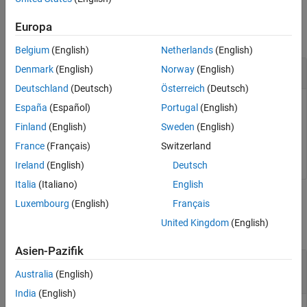
Output Arguments
Examples
Version History
Europa
collapse all
See Also
Belgium
(English)
Netherlands
(English)
Stop Measurement of Signals
Denmark
(English)
Norway
(English)
Deutschland
(Deutsch)
Österreich
(Deutsch)
Stop measurement of application
.
myApplication
España
(Español)
Portugal
(English)
Finland
(English)
Sweden
(English)
tg.stopStreaming(
'myApplication'
);
France
(Français)
Switzerland
Ireland
(English)
Deutsch
Italia
(Italiano)
English
Input Arguments
Luxembourg
(English)
Français
United Kingdom
(English)
collapse all
Asien-Pazifik
—
Object representing a target computer
tg
handle
Australia
(English)
India
(English)