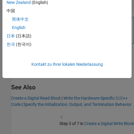
New Zealand
(English)
end
中国
简体中文
Note
English
A MATLAB class requires the class name, constructor,
日本
(日本語)
and file to be identical.
한국
(한국어)
Save the changes to
.
DigitalWrite.m
Kontakt zu Ihrer lokalen Niederlassung
In the next section, you will
Specify the Initialization, Output, and
Termination Behavior
of the System object.
See Also
Create a Digital Read Block
|
Write the Hardware-Specific C/C++
Code
|
Specify the Initialization, Output, and Termination Behavior
Step 3 of 7 in
Create a Digital Write Block