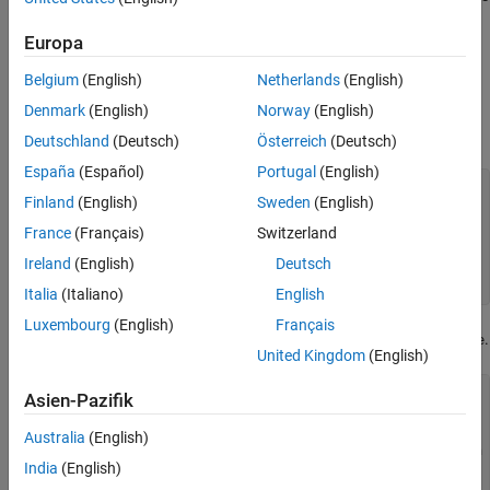
file,
.
Sink.m
Europa
Save a copy of the class file and rename it
.
DigitalWrite.m
Belgium
(English)
Netherlands
(English)
Open
and change the class name to
Denmark
(English)
Norway
(English)
DigitalWrite.m
.
DigitalWrite
Deutschland
(Deutsch)
Österreich
(Deutsch)
España
(Español)
Portugal
(English)
classdef
 DigitalWrite < matlab.System ...

Finland
(English)
Sweden
(English)
        & coder.ExternalDependency

France
(Français)
Switzerland
Ireland
(English)
Deutsch
    ...

end
Italia
(Italiano)
English
Luxembourg
(English)
Français
Change the name of the constructor method to
.
DigitalWrite
United Kingdom
(English)
methods
Asien-Pazifik
% Constructor
function
 obj = DigitalWrite(varargin)

Australia
(English)
 % Support name-value pair arguments when 
India
(English)
            setProperties(obj,nargin,varargin{:});

end