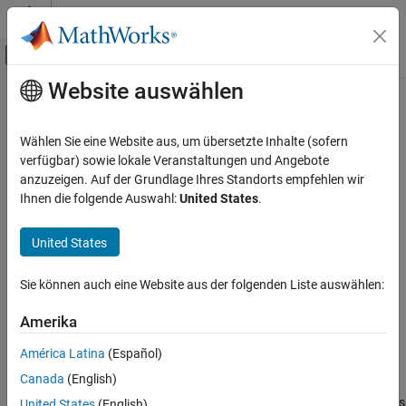
Weiter zum Inhalt
MATLAB Hilfe-Center
Umschaltung für Off-Canvas-Navigation
Website auswählen
Hauptinhalt
Startseite der Dokumentation
Select a System Object Template
Codegenerierung
Wählen Sie eine Website aus, um übersetzte Inhalte (sofern
verfügbar) sowie lokale Veranstaltungen und Angebote
Embedded Coder
Step 3 of 7 in
Create a Digital Write Block
anzuzeigen. Auf der Grundlage Ihres Standorts empfehlen wir
Deployment, Integration, and Supported
Ihnen die folgende Auswahl:
United States
.
Hardware
2
Embedded Coder Supported Hardware
United States
3
BeagleBone Black
4
Device Driver Blocks
Sie können auch eine Website aus der folgenden Liste auswählen:
Select a System Object Template
Amerika
System objects are used to define the behavior of device driver
ON THIS PAGE
blocks. Follow these steps to create your own System object™ by
América Latina
(Español)
See Also
modifying the template System object.
Canada
(English)
®
In the MATLAB
Editor, open the template system object class
United States
(English)