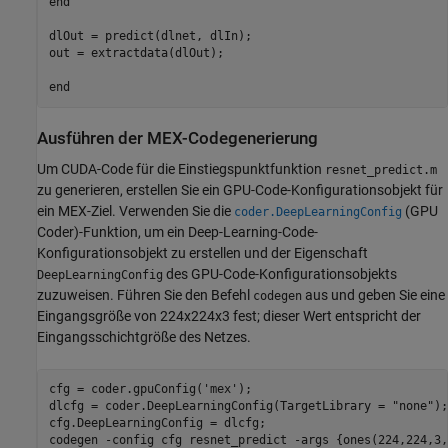
end

dlOut = predict(dlnet, dlIn);

out = extractdata(dlOut);

Ausführen der MEX-Codegenerierung
Um CUDA-Code für die Einstiegspunktfunktion
resnet_predict.m
zu generieren, erstellen Sie ein GPU-Code-Konfigurationsobjekt für
ein MEX-Ziel. Verwenden Sie die
(GPU
coder.DeepLearningConfig
Coder)
-Funktion, um ein Deep-Learning-Code-
Konfigurationsobjekt zu erstellen und der Eigenschaft
des GPU-Code-Konfigurationsobjekts
DeepLearningConfig
zuzuweisen. Führen Sie den Befehl
aus und geben Sie eine
codegen
Eingangsgröße von 224x224x3 fest; dieser Wert entspricht der
Eingangsschichtgröße des Netzes.
cfg = coder.gpuConfig(
'mex'
);

dlcfg = coder.DeepLearningConfig(TargetLibrary = 
"none"
);

cfg.DeepLearningConfig = dlcfg;

codegen 
-config
cfg
resnet_predict
-args
{ones(224,224,3,