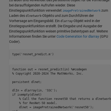
bei darauffolgenden Aufrufen wieder. Diese
Einstiegspunktfunktion verwendet
zum
imagePretrainedNetwork
Laden des
-Objekts und zum Durchführen der
dlnetwork
Vorhersage am Eingangsbild. Ein
-Objekt wird in der
dlarray
Einstiegspunktfunktion erstellt. Die Eingabe und Ausgabe der
Einstiegspunktfunktion weisen primitive Datentypen auf. Weitere
Informationen finden Sie unter
Code Generation for dlarray
(GPU
Coder)
.
type(
'resnet_predict.m'
)
function out = resnet_predict(in) %#codegen

% Copyright 2020-2024 The MathWorks, Inc.

persistent dlnet;

dlIn = dlarray(in, 'SSC');

if isempty(dlnet)

    % Call the function resnet50 that returns a dlnetwork
    % for ResNet-50 model.

    dlnet = imagePretrainedNetwork('resnet50');
