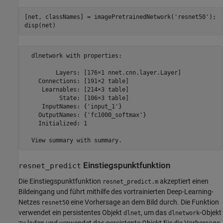
[net, classNames] = imagePretrainedNetwork(
'resnet50'
);

disp(net)
  dlnetwork with properties:

         Layers: [176×1 nnet.cnn.layer.Layer]

    Connections: [191×2 table]

     Learnables: [214×3 table]

          State: [106×3 table]

     InputNames: {'input_1'}

    OutputNames: {'fc1000_softmax'}

    Initialized: 1

Einstiegspunktfunktion
resnet_predict
Die Einstiegspunktfunktion
akzeptiert einen
resnet_predict.m
Bildeingang und führt mithilfe des vortrainierten Deep-Learning-
Netzes
eine Vorhersage an dem Bild durch. Die Funktion
resnet50
verwendet ein persistentes Objekt
, um das
-Objekt
dlnet
dlnetwork
zu laden und verwendet das persistente Objekt für die Vorhersage