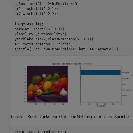
h.Position(3) = 2*h.Position(3);

ax1 = subplot(1,2,1);

ax2 = subplot(1,2,2);

image(ax1,im);

barh(ax2,scores(5:-1:1))

xlabel(ax2,
'Probability'
)

yticklabels(ax2,classNamesTop(5:-1:1))

ax2.YAxisLocation = 
'right'
;

sgtitle(
'Top Five Predictions That Use ResNet-50'
)
Löschen Sie das geladene statische Netzobjekt aus dem Speicher.
clear 
resnet_predict_mex
;