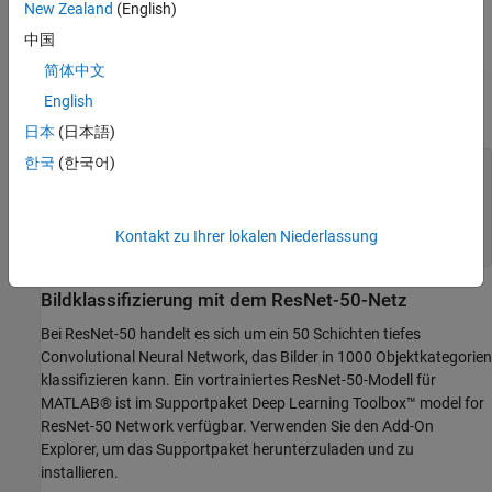
New Zealand
(English)
Verifizieren der GPU-Umgebung
中国
Verwenden Sie die Funktion
(GPU Coder)
,
coder.checkGpuInstall
简体中文
um zu verifizieren, ob die für dieses Beispiel benötigten Compiler
English
und Bibliotheken korrekt eingerichtet wurden.
日本
(日本語)
한국
(한국어)
envCfg = coder.gpuEnvConfig(
'host'
);

envCfg.DeepLibTarget = 
'none'
;

envCfg.DeepCodegen = 1;

envCfg.Quiet = 1;

Kontakt zu Ihrer lokalen Niederlassung
Bildklassifizierung mit dem ResNet-50-Netz
Bei ResNet-50 handelt es sich um ein 50 Schichten tiefes
Convolutional Neural Network, das Bilder in 1000 Objektkategorien
klassifizieren kann. Ein vortrainiertes ResNet-50-Modell für
MATLAB® ist im Supportpaket Deep Learning Toolbox™ model for
ResNet-50 Network verfügbar. Verwenden Sie den Add-On
Explorer, um das Supportpaket herunterzuladen und zu
installieren.