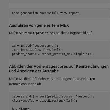
Ausführen von generiertem MEX
Rufen Sie
bei dem Eingabebild auf.
resnet_predict_mex
im = imread(
'peppers.png'
);

im = imresize(im, [224,224]);

predict_scores = resnet_predict_mex(single(im));
Abbilden der Vorhersagescores auf Kennzeichnungen
und Anzeigen der Ausgabe
Rufen Sie die fünf höchsten Vorhersagescores und deren
Kennzeichnungen ab.
[scores,indx] = sort(predict_scores, 
'descend'
);

classNamesTop = classNames(indx(1:5));

h = figure;
